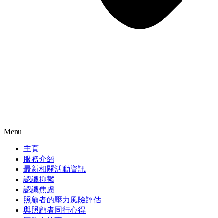
Menu
主頁
服務介紹
最新相關活動資訊
認識抑鬱
認識焦慮
照顧者的壓力風險評估
與照顧者同行心得