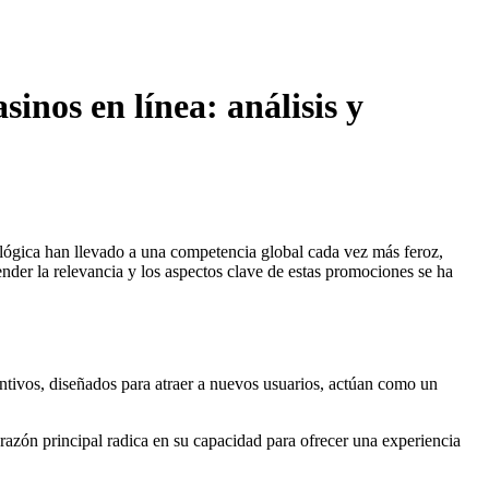
inos en línea: análisis y
nológica han llevado a una competencia global cada vez más feroz,
ender la relevancia y los aspectos clave de estas promociones se ha
ntivos, diseñados para atraer a nuevos usuarios, actúan como un
razón principal radica en su capacidad para ofrecer una experiencia