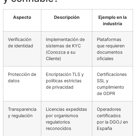
Aspecto
Descripción
Ejemplo en la
industria
Verificación
Implementación de
Plataformas
de identidad
sistemas de KYC
que requieren
(Conozca a su
documentos
Cliente)
oficiales
Protección de
Encriptación TLS y
Certificaciones
datos
políticas estrictas
SSL y
de privacidad
cumplimiento
de GDPR
Transparencia
Licencias expedidas
Operadores
y regulación
por organismos
certificados
regulatorios
por la DGOJ en
reconocidos
España