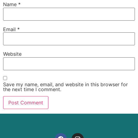
Name
*
Email
*
Website
Save my name, email, and website in this browser for
the next time I comment.