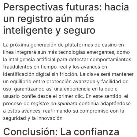
Perspectivas futuras: hacia
un registro aún más
inteligente y seguro
La próxima generación de plataformas de casino en
línea integrará aún más tecnologías emergentes, como
la inteligencia artificial para detectar comportamientos
fraudulentos en tiempo real y los avances en
identificación digital sin fricción. La clave será mantener
un equilibrio entre protección avanzada y facilidad de
uso, garantizando así una experiencia en la que el
usuario confíe desde el primer clic. En este sentido, el
proceso de
registro en spinbara
continúa adaptándose
a estos avances, reafirmando su compromiso con la
seguridad y la innovación.
Conclusión: La confianza