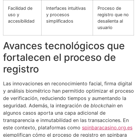
Facilidad de
Interfaces intuitivas
Proceso de
uso y
y procesos
registro que no
accesibilidad
simplificados
desalienta al
usuario
Avances tecnológicos que
fortalecen el proceso de
registro
Las innovaciones en reconocimiento facial, firma digital
y análisis biométrico han permitido optimizar el proceso
de verificación, reduciendo tiempos y aumentando la
seguridad. Además, la integración de
blockchain
en
algunos casos aporta una capa adicional de
transparencia e inmutabilidad en las transacciones. En
este contexto, plataformas como
spinbaracasino.org.es
ejemplifican cómo el proceso de registro en spinbara