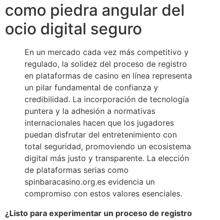
como piedra angular del
ocio digital seguro
En un mercado cada vez más competitivo y
regulado, la solidez del proceso de registro
en plataformas de casino en línea representa
un pilar fundamental de confianza y
credibilidad. La incorporación de tecnología
puntera y la adhesión a normativas
internacionales hacen que los jugadores
puedan disfrutar del entretenimiento con
total seguridad, promoviendo un ecosistema
digital más justo y transparente. La elección
de plataformas serias como
spinbaracasino.org.es evidencia un
compromiso con estos valores esenciales.
¿Listo para experimentar un proceso de registro