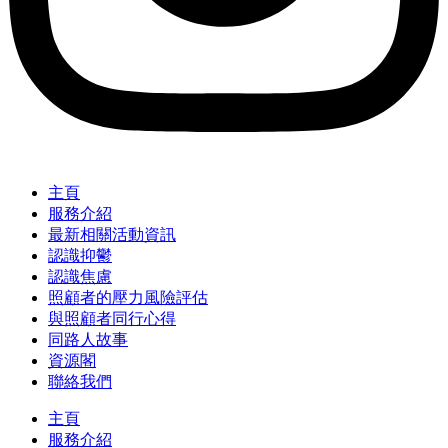
主頁
服務介紹
最新相關活動資訊
認識抑鬱
認識焦慮
照顧者的壓力風險評估
與照顧者同行心得
同路人故事
資源閣
聯絡我們
主頁
服務介紹