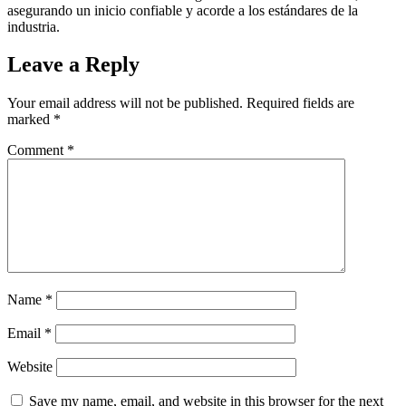
asegurando un inicio confiable y acorde a los estándares de la
industria.
Leave a Reply
Your email address will not be published.
Required fields are
marked
*
Comment
*
Name
*
Email
*
Website
Save my name, email, and website in this browser for the next