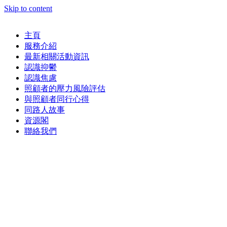
Skip to content
主頁
服務介紹
最新相關活動資訊
認識抑鬱
認識焦慮
照顧者的壓力風險評估
與照顧者同行心得
同路人故事
資源閣
聯絡我們