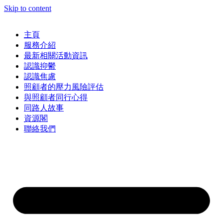
Skip to content
主頁
服務介紹
最新相關活動資訊
認識抑鬱
認識焦慮
照顧者的壓力風險評估
與照顧者同行心得
同路人故事
資源閣
聯絡我們