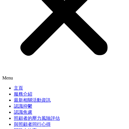
Menu
主頁
服務介紹
最新相關活動資訊
認識抑鬱
認識焦慮
照顧者的壓力風險評估
與照顧者同行心得