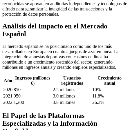
reconocidas se apoyan en auditorías independientes y tecnologías de
cifrado para garantizar la integridad de las transacciones y la
protección de datos personales.
Análisis del Impacto en el Mercado
Español
El mercado español se ha posicionado como uno de los más
desarrollados en Europa en cuanto a juegos de azar en línea. La
integración de apuestas deportivas con casinos en línea ha
contribuido a un crecimiento sostenido del sector, generando
millones en ingresos anuais y creando empleos especializados.
Ingresos (millones
Usuarios
Crecimiento
Año
€)
registrados
anual
2020
850
2.5 millones
10%
2021
950
3.0 millones
11.8%
2022
1,200
3.8 millones
26.3%
El Papel de las Plataformas
Especializadas y la Información