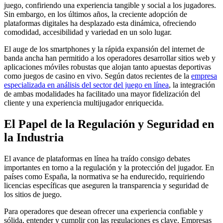
juego, confiriendo una experiencia tangible y social a los jugadores.
Sin embargo, en los últimos años, la creciente adopción de
plataformas digitales ha desplazado esta dinámica, ofreciendo
comodidad, accesibilidad y variedad en un solo lugar.
El auge de los smartphones y la rápida expansión del internet de
banda ancha han permitido a los operadores desarrollar sitios web y
aplicaciones móviles robustas que alojan tanto apuestas deportivas
como juegos de casino en vivo. Según datos recientes de la
empresa
especializada en análisis del sector del juego en línea
, la integración
de ambas modalidades ha facilitado una mayor fidelización del
cliente y una experiencia multijugador enriquecida.
El Papel de la Regulación y Seguridad en
la Industria
El avance de plataformas en línea ha traído consigo debates
importantes en torno a la regulación y la protección del jugador. En
países como España, la normativa se ha endurecido, requiriendo
licencias específicas que aseguren la transparencia y seguridad de
los sitios de juego.
Para operadores que desean ofrecer una experiencia confiable y
sólida, entender y cumplir con las regulaciones es clave. Empresas