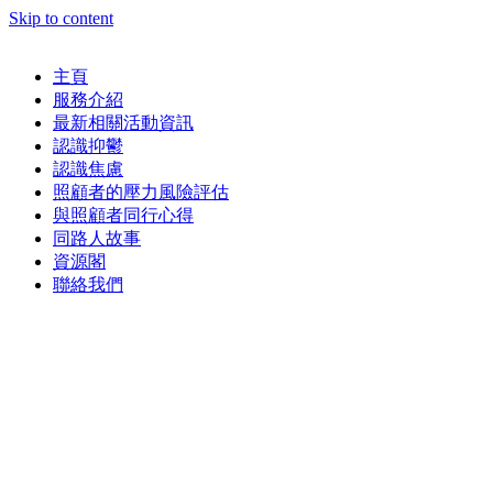
Skip to content
主頁
服務介紹
最新相關活動資訊
認識抑鬱
認識焦慮
照顧者的壓力風險評估
與照顧者同行心得
同路人故事
資源閣
聯絡我們