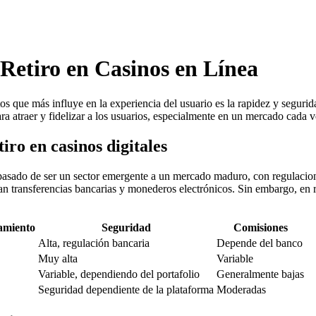
Retiro en Casinos en Línea
tos que más influye en la experiencia del usuario es la rapidez y seguri
para atraer y fidelizar a los usuarios, especialmente en un mercado cada
iro en casinos digitales
a pasado de ser un sector emergente a un mercado maduro, con regulacion
luían transferencias bancarias y monederos electrónicos. Sin embargo, 
amiento
Seguridad
Comisiones
Alta, regulación bancaria
Depende del banco
Muy alta
Variable
Variable, dependiendo del portafolio
Generalmente bajas
Seguridad dependiente de la plataforma
Moderadas