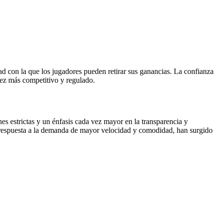
dad con la que los jugadores pueden retirar sus ganancias. La confianza
 vez más competitivo y regulado.
es estrictas y un énfasis cada vez mayor en la transparencia y
en respuesta a la demanda de mayor velocidad y comodidad, han surgido