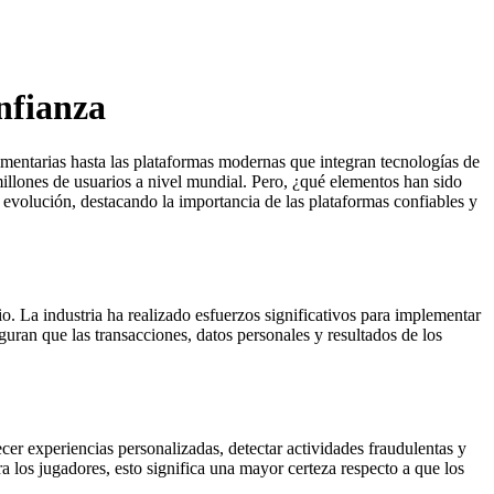
nfianza
dimentarias hasta las plataformas modernas que integran tecnologías de
illones de usuarios a nivel mundial. Pero, ¿qué elementos han sido
 evolución, destacando la importancia de las plataformas confiables y
o. La industria ha realizado esfuerzos significativos para implementar
uran que las transacciones, datos personales y resultados de los
ecer experiencias personalizadas, detectar actividades fraudulentas y
ra los jugadores, esto significa una mayor certeza respecto a que los