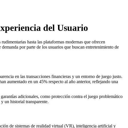
xperiencia del Usuario
es rudimentarias hasta las plataformas modernas que ofrecen
or demanda por parte de los usuarios que buscan entretenimiento de
arencia en las transacciones financieras y un entorno de juego justo.
it han aumentado en un 45% respecto al año anterior, reflejando una
n garantías adicionales, como protección contra el juego problemático
y un historial transparente.
ación de sistemas de
realidad virtual
(VR),
inteligencia artificial
y