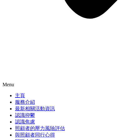
Menu
主頁
服務介紹
最新相關活動資訊
認識抑鬱
認識焦慮
照顧者的壓力風險評估
與照顧者同行心得