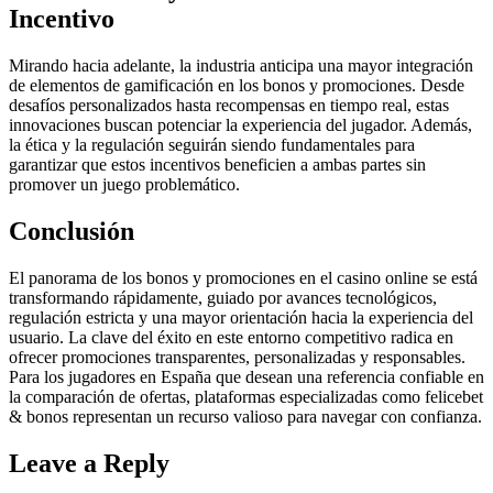
Incentivo
Mirando hacia adelante, la industria anticipa una mayor integración
de elementos de gamificación en los bonos y promociones. Desde
desafíos personalizados hasta recompensas en tiempo real, estas
innovaciones buscan potenciar la experiencia del jugador. Además,
la ética y la regulación seguirán siendo fundamentales para
garantizar que estos incentivos beneficien a ambas partes sin
promover un juego problemático.
Conclusión
El panorama de los bonos y promociones en el casino online se está
transformando rápidamente, guiado por avances tecnológicos,
regulación estricta y una mayor orientación hacia la experiencia del
usuario. La clave del éxito en este entorno competitivo radica en
ofrecer promociones transparentes, personalizadas y responsables.
Para los jugadores en España que desean una referencia confiable en
la comparación de ofertas, plataformas especializadas como felicebet
& bonos representan un recurso valioso para navegar con confianza.
Leave a Reply