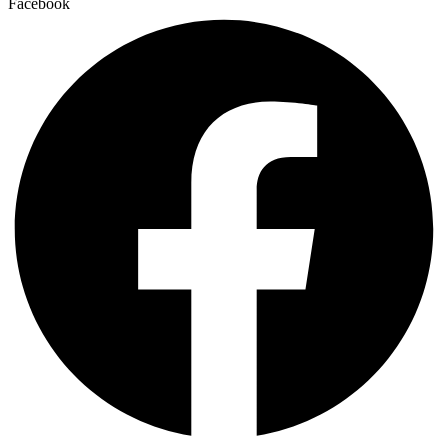
Facebook