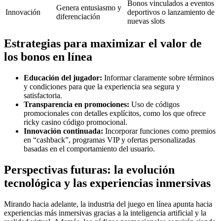
Bonos vinculados a eventos
Genera entusiasmo y
Innovación
deportivos o lanzamiento de
diferenciación
nuevas slots
Estrategias para maximizar el valor de
los bonos en línea
Educación del jugador:
Informar claramente sobre términos
y condiciones para que la experiencia sea segura y
satisfactoria.
Transparencia en promociones:
Uso de códigos
promocionales con detalles explícitos, como los que ofrece
ricky casino código promocional.
Innovación continuada:
Incorporar funciones como premios
en “cashback”, programas VIP y ofertas personalizadas
basadas en el comportamiento del usuario.
Perspectivas futuras: la evolución
tecnológica y las experiencias inmersivas
Mirando hacia adelante, la industria del juego en línea apunta hacia
experiencias más inmersivas gracias a la inteligencia artificial y la