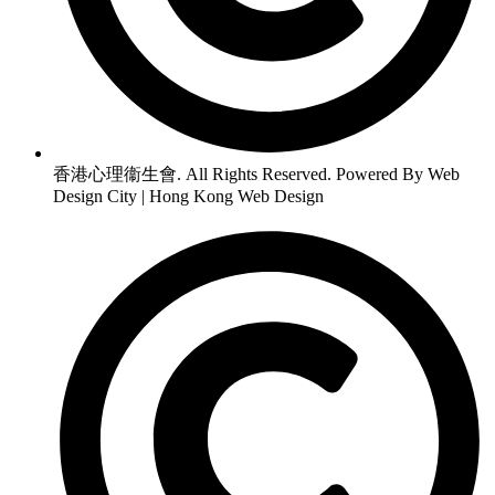
香港心理衞生會. All Rights Reserved. Powered By Web
Design City | Hong Kong Web Design