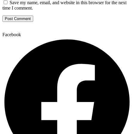
Save my name, email, and website in this browser for the next
time I comment.
Facebook