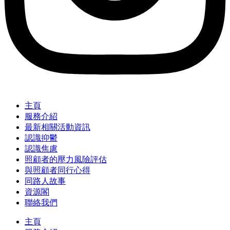
主頁
服務介紹
最新相關活動資訊
認識抑鬱
認識焦慮
照顧者的壓力風險評估
與照顧者同行心得
同路人故事
資源閣
聯絡我們
主頁