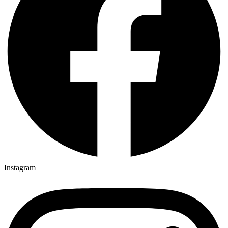
Instagram