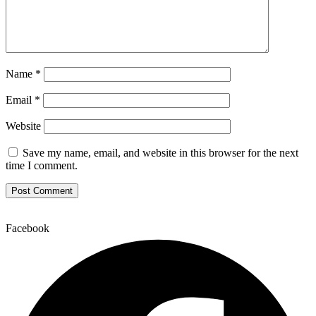
Name
*
Email
*
Website
Save my name, email, and website in this browser for the next
time I comment.
Facebook