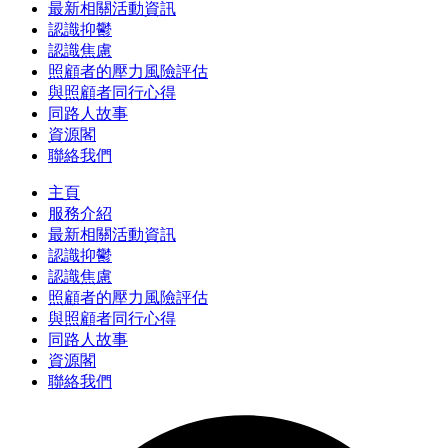
最新相關活動資訊
認識抑鬱
認識焦慮
照顧者的壓力風險評估
與照顧者同行心得
同路人故事
資源閣
聯絡我們
主頁
服務介紹
最新相關活動資訊
認識抑鬱
認識焦慮
照顧者的壓力風險評估
與照顧者同行心得
同路人故事
資源閣
聯絡我們