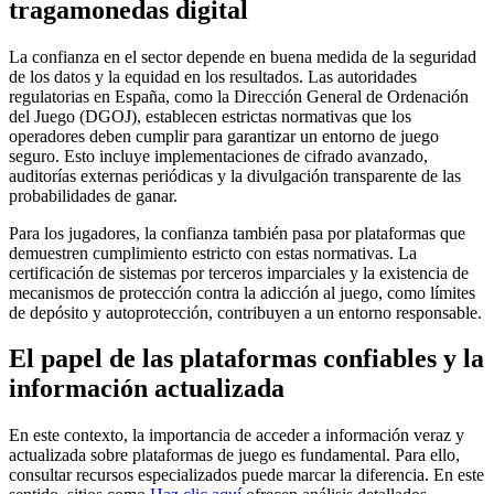
tragamonedas digital
La confianza en el sector depende en buena medida de la seguridad
de los datos y la equidad en los resultados. Las autoridades
regulatorias en España, como la Dirección General de Ordenación
del Juego (DGOJ), establecen estrictas normativas que los
operadores deben cumplir para garantizar un entorno de juego
seguro. Esto incluye implementaciones de cifrado avanzado,
auditorías externas periódicas y la divulgación transparente de las
probabilidades de ganar.
Para los jugadores, la confianza también pasa por plataformas que
demuestren cumplimiento estricto con estas normativas. La
certificación de sistemas por terceros imparciales y la existencia de
mecanismos de protección contra la adicción al juego, como límites
de depósito y autoprotección, contribuyen a un entorno responsable.
El papel de las plataformas confiables y la
información actualizada
En este contexto, la importancia de acceder a información veraz y
actualizada sobre plataformas de juego es fundamental. Para ello,
consultar recursos especializados puede marcar la diferencia. En este