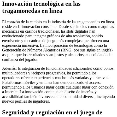
Innovación tecnológica en las
tragamonedas en línea
El corazón de la cambio en la industria de las tragamonedas en línea
reside en la innovación constante. Desde sus inicios como máquinas
mecánicas en casinos tradicionales, las slots digitales han
evolucionado para integrar gráficos de alta resolución, sonido
envolvente y mecánicas de juego más complejas que ofrecen una
experiencia inmersiva. La incorporación de tecnologías como la
Generación de Números Aleatorios (RNG, por sus siglas en inglés)
asegura que los resultados sean justos y aleatorios, consolidando la
confianza del jugador.
Además, la integración de funcionalidades adicionales, como bonos,
multiplicadores y jackpots progresivos, ha permitido a los
operadores ofrecer experiencias mucho más variadas y atractivas.
Plataformas móviles y en línea han democratizado el acceso,
permitiendo a los usuarios jugar desde cualquier lugar con conexión
a Internet. La innovación continua en diseño de interfaz y
accesibilidad también favorece a una comunidad diversa, incluyendo
nuevos perfiles de jugadores.
Seguridad y regulación en el juego de