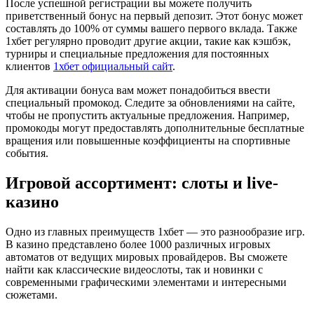
После успешной регистрации вы можете получить
приветственный бонус на первый депозит. Этот бонус может
составлять до 100% от суммы вашего первого вклада. Также
1хбет регулярно проводит другие акции, такие как кэшбэк,
турниры и специальные предложения для постоянных
клиентов
1хбет официальный сайт
.
Для активации бонуса вам может понадобиться ввести
специальный промокод. Следите за обновлениями на сайте,
чтобы не пропустить актуальные предложения. Например,
промокоды могут предоставлять дополнительные бесплатные
вращения или повышенные коэффициенты на спортивные
события.
Игровой ассортимент: слоты и live-
казино
Одно из главных преимуществ 1хбет — это разнообразие игр.
В казино представлено более 1000 различных игровых
автоматов от ведущих мировых провайдеров. Вы сможете
найти как классические видеослоты, так и новинки с
современными графическими элементами и интересными
сюжетами.