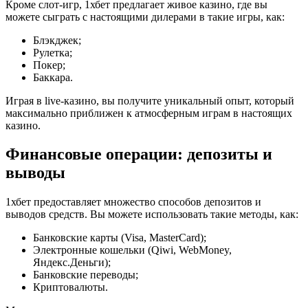
Кроме слот-игр, 1хбет предлагает живое казино, где вы
можете сыграть с настоящими дилерами в такие игры, как:
Блэкджек;
Рулетка;
Покер;
Баккара.
Играя в live-казино, вы получите уникальный опыт, который
максимально приближен к атмосферным играм в настоящих
казино.
Финансовые операции: депозиты и
выводы
1хбет предоставляет множество способов депозитов и
выводов средств. Вы можете использовать такие методы, как:
Банковские карты (Visa, MasterCard);
Электронные кошельки (Qiwi, WebMoney,
Яндекс.Деньги);
Банковские переводы;
Криптовалюты.