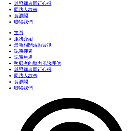
與照顧者同行心得
同路人故事
資源閣
聯絡我們
主頁
服務介紹
最新相關活動資訊
認識抑鬱
認識焦慮
照顧者的壓力風險評估
與照顧者同行心得
同路人故事
資源閣
聯絡我們