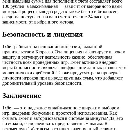
Минимальная сумма для пополнения счета составляет всего
100 рублей, а максимальная — зависит от выбранного вами
метода. Процесс вывода средств также быстр и безопасен,
средства поступают на ваш счет в течение 24 часов, в
зависимости от выбранного метода.
Безопасность и лицензия
1хбет работает на основании лицензии, выданной
правительством Кюрасао. Эта лицензия гарантирует игрокам
защиту и регулирует деятельность казино, обеспечивая
честность всех проведенных игр. 1хбет активно внедряет
меры безопасности, включая шифрование данных и защиту от
мошеннических действий. Также предусмотрена проверка
личности игроков при выводе крупных сумм, что добавляет
дополнительный уровень безопасности.
Заключение
1хбет — это надежное онлайн-казино с широким выбором
игр, щедрыми бонусами и простотой использования. Как
скачать 1хбет и авторизоваться в системе за минуты? Да, это
возможно, если следовать представленным шагам. Я
рекомендую 1хбет всем, кто ищет качественный сервис и