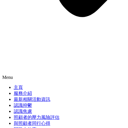
Menu
主頁
服務介紹
最新相關活動資訊
認識抑鬱
認識焦慮
照顧者的壓力風險評估
與照顧者同行心得