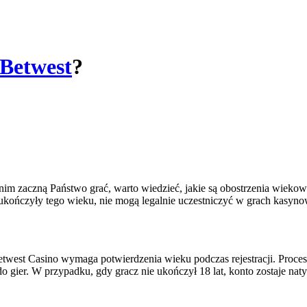
Betwest
?
anim zaczną Państwo grać, warto wiedzieć, jakie są obostrzenia wieko
e ukończyły tego wieku, nie mogą legalnie uczestniczyć w grach kasyn
 Betwest Casino wymaga potwierdzenia wieku podczas rejestracji. Proces
gier. W przypadku, gdy gracz nie ukończył 18 lat, konto zostaje naty