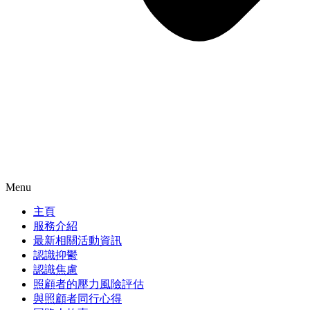
Menu
主頁
服務介紹
最新相關活動資訊
認識抑鬱
認識焦慮
照顧者的壓力風險評估
與照顧者同行心得