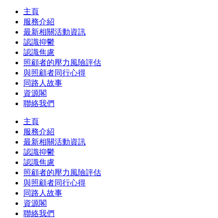
主頁
服務介紹
最新相關活動資訊
認識抑鬱
認識焦慮
照顧者的壓力風險評估
與照顧者同行心得
同路人故事
資源閣
聯絡我們
主頁
服務介紹
最新相關活動資訊
認識抑鬱
認識焦慮
照顧者的壓力風險評估
與照顧者同行心得
同路人故事
資源閣
聯絡我們