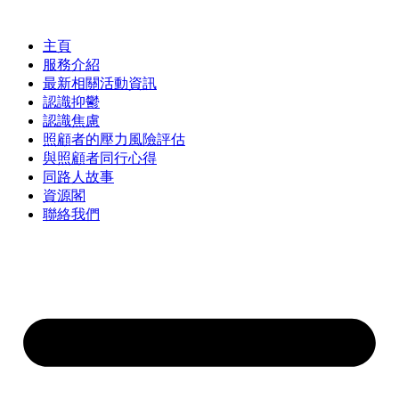
Skip
to
content
主頁
服務介紹
最新相關活動資訊
認識抑鬱
認識焦慮
照顧者的壓力風險評估
與照顧者同行心得
同路人故事
資源閣
聯絡我們