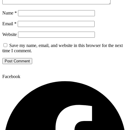
Name
*
Email
*
Website
Save my name, email, and website in this browser for the next
time I comment.
Facebook