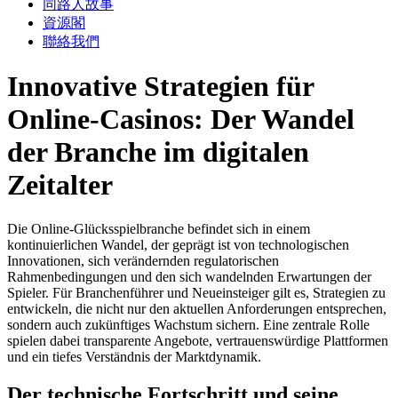
同路人故事
資源閣
聯絡我們
Innovative Strategien für
Online-Casinos: Der Wandel
der Branche im digitalen
Zeitalter
Die Online-Glücksspielbranche befindet sich in einem
kontinuierlichen Wandel, der geprägt ist von technologischen
Innovationen, sich verändernden regulatorischen
Rahmenbedingungen und den sich wandelnden Erwartungen der
Spieler. Für Branchenführer und Neueinsteiger gilt es, Strategien zu
entwickeln, die nicht nur den aktuellen Anforderungen entsprechen,
sondern auch zukünftiges Wachstum sichern. Eine zentrale Rolle
spielen dabei transparente Angebote, vertrauenswürdige Plattformen
und ein tiefes Verständnis der Marktdynamik.
Der technische Fortschritt und seine