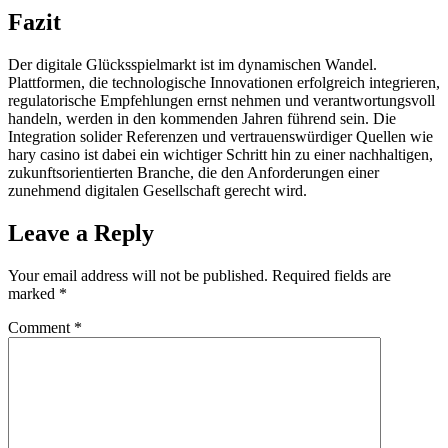
Fazit
Der digitale Glücksspielmarkt ist im dynamischen Wandel.
Plattformen, die technologische Innovationen erfolgreich integrieren,
regulatorische Empfehlungen ernst nehmen und verantwortungsvoll
handeln, werden in den kommenden Jahren führend sein. Die
Integration solider Referenzen und vertrauenswürdiger Quellen wie
hary casino ist dabei ein wichtiger Schritt hin zu einer nachhaltigen,
zukunftsorientierten Branche, die den Anforderungen einer
zunehmend digitalen Gesellschaft gerecht wird.
Leave a Reply
Your email address will not be published.
Required fields are
marked
*
Comment
*