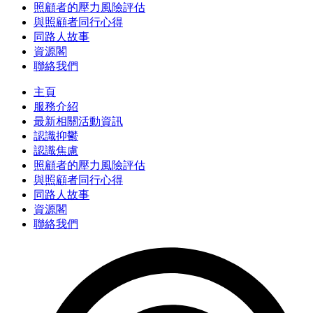
照顧者的壓力風險評估
與照顧者同行心得
同路人故事
資源閣
聯絡我們
主頁
服務介紹
最新相關活動資訊
認識抑鬱
認識焦慮
照顧者的壓力風險評估
與照顧者同行心得
同路人故事
資源閣
聯絡我們