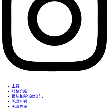
主頁
服務介紹
最新相關活動資訊
認識抑鬱
認識焦慮