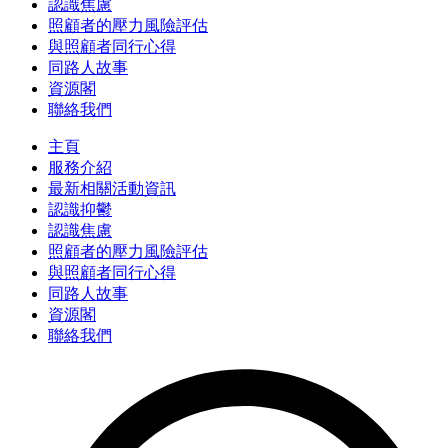
認識焦慮
照顧者的壓力風險評估
與照顧者同行心得
同路人故事
資源閣
聯絡我們
主頁
服務介紹
最新相關活動資訊
認識抑鬱
認識焦慮
照顧者的壓力風險評估
與照顧者同行心得
同路人故事
資源閣
聯絡我們