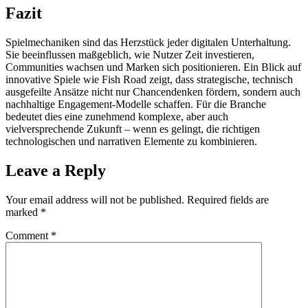
Fazit
Spielmechaniken sind das Herzstück jeder digitalen Unterhaltung.
Sie beeinflussen maßgeblich, wie Nutzer Zeit investieren,
Communities wachsen und Marken sich positionieren. Ein Blick auf
innovative Spiele wie Fish Road zeigt, dass strategische, technisch
ausgefeilte Ansätze nicht nur Chancendenken fördern, sondern auch
nachhaltige Engagement-Modelle schaffen. Für die Branche
bedeutet dies eine zunehmend komplexe, aber auch
vielversprechende Zukunft – wenn es gelingt, die richtigen
technologischen und narrativen Elemente zu kombinieren.
Leave a Reply
Your email address will not be published.
Required fields are
marked
*
Comment
*