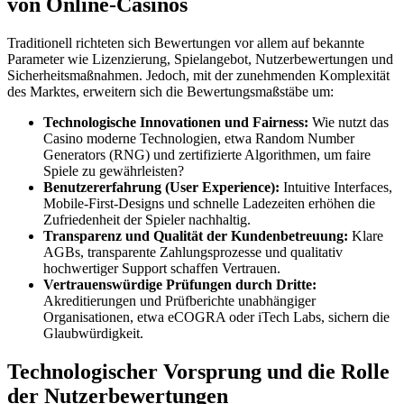
von Online-Casinos
Traditionell richteten sich Bewertungen vor allem auf bekannte
Parameter wie Lizenzierung, Spielangebot, Nutzerbewertungen und
Sicherheitsmaßnahmen. Jedoch, mit der zunehmenden Komplexität
des Marktes, erweitern sich die Bewertungsmaßstäbe um:
Technologische Innovationen und Fairness:
Wie nutzt das
Casino moderne Technologien, etwa Random Number
Generators (RNG) und zertifizierte Algorithmen, um faire
Spiele zu gewährleisten?
Benutzererfahrung (User Experience):
Intuitive Interfaces,
Mobile-First-Designs und schnelle Ladezeiten erhöhen die
Zufriedenheit der Spieler nachhaltig.
Transparenz und Qualität der Kundenbetreuung:
Klare
AGBs, transparente Zahlungsprozesse und qualitativ
hochwertiger Support schaffen Vertrauen.
Vertrauenswürdige Prüfungen durch Dritte:
Akreditierungen und Prüfberichte unabhängiger
Organisationen, etwa eCOGRA oder iTech Labs, sichern die
Glaubwürdigkeit.
Technologischer Vorsprung und die Rolle
der Nutzerbewertungen