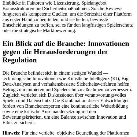
Einblicke in Faktoren wie Lizenzierung, Spielangebot,
Bonusstrukturen und Sicherheitsmaßnahmen. Solche Reviews
fungieren als kompetente Quellen, um die Seriosität einer Plattform
aus erster Hand zu beurteilen, und sie helfen, bewusste
Entscheidungen zu treffen, sei es für den langfristigen Spielerschutz
oder die strategische Marktbewertung.
Ein Blick auf die Branche: Innovationen
gegen die Herausforderungen der
Regulation
Die Branche befindet sich in einem stetigen Wandel —
technologische Innovationen wie Künstliche Intelligenz (KI), Big
Data-Analysen und verhaltensbasierte Sicherheitsverfahren helfen,
Betrug zu minimieren und Spielerschutzmaßnahmen zu verbessern.
Zugleich vertiefen sich Diskussionen über verantwortungsvolles
Spielen und Datenschutz. Die Kombination dieser Entwicklungen
fordert von Branchenexperten eine kontinuierliche Weiterbildung
sowie eine kritische Auseinandersetzung mit den
Bewertungskriterien, um eine Balance zwischen Innovation und
Ethik zu sichern.
Hinweis:
Für eine vertiefte, objektive Beurteilung der Plattformen