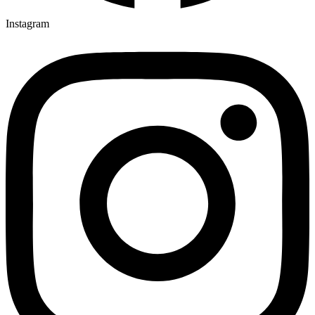
Instagram