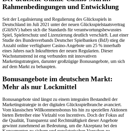
Rahmenbedingungen und Entwicklung
Seit der Legalisierung und Regulierung des Glücksspiels in
Deutschland im Juli 2021 unter der neuen Glücksspielstaatsvertrag
(GlüStV) haben sich die Standards für verantwortungsbewusstes
Spiel, Spielerschutz und Lizenzierung deutlich verschärft. Laut einer
Studie des Bundesverbands Deutscher Spielbanken (BdJ) stieg die
Anzahl online verfügbarer Casino-Angebote um 25 % innerhalb
eines Jahres nach Inkrafttreten der neuen Regularien.
Dieser
Wachstumstrend ist eng verbunden mit innovativen
Marketingstrategien, darunter großzügige Bonusangebote, um sich
auf dem Markt zu behaupten.
Bonusangebote im deutschen Markt:
Mehr als nur Lockmittel
Bonusangebote sind längst zu einem integralen Bestandteil der
Marketingstrategie in der digitalen Glücksspielbranche avanciert.
Vom klassischen Willkommensbonus bis hin zu speziellen Aktionen
bieten Betreiber eine Vielzahl von Incentives. Doch der Fokus auf
die Qualität, Transparenz und Rechtmäßigkeit dieser Angebote
gewinnt zunehmend an Bedeutung, um die Akzeptanz bei den
Konsumenten zu sichern und regulatorischen Vorgaben zu