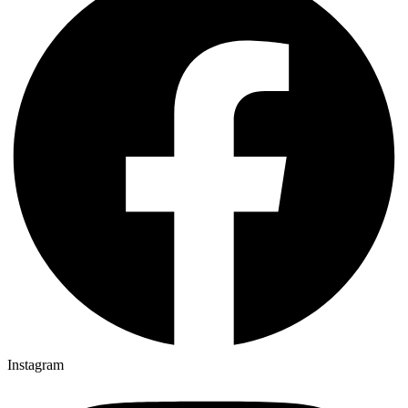
Instagram