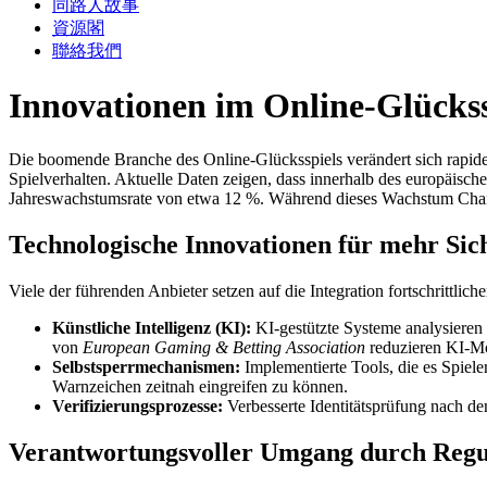
同路人故事
資源閣
聯絡我們
Innovationen im Online-Glückss
Die boomende Branche des Online-Glücksspiels verändert sich rapide
Spielverhalten. Aktuelle Daten zeigen, dass innerhalb des europäis
Jahreswachstumsrate von etwa 12 %. Während dieses Wachstum Chancen
Technologische Innovationen für mehr Sic
Viele der führenden Anbieter setzen auf die Integration fortschrittlic
Künstliche Intelligenz (KI):
KI-gestützte Systeme analysieren 
von
European Gaming & Betting Association
reduzieren KI-Mod
Selbstsperrmechanismen:
Implementierte Tools, die es Spiel
Warnzeichen zeitnah eingreifen zu können.
Verifizierungsprozesse:
Verbesserte Identitätsprüfung nach d
Verantwortungsvoller Umgang durch Regu