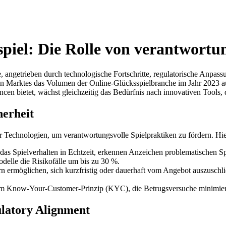
piel: Die Rolle von verantwortun
, angetrieben durch technologische Fortschritte, regulatorische Anp
chen Marktes das Volumen der Online-Glücksspielbranche im Jahr 2023 
 bietet, wächst gleichzeitig das Bedürfnis nach innovativen Tools, d
herheit
her Technologien, um verantwortungsvolle Spielpraktiken zu fördern. Hie
das Spielverhalten in Echtzeit, erkennen Anzeichen problematischen S
elle die Risikofälle um bis zu 30 %.
ern ermöglichen, sich kurzfristig oder dauerhaft vom Angebot auszuschl
em Know-Your-Customer-Prinzip (KYC), die Betrugsversuche minimiere
latory Alignment