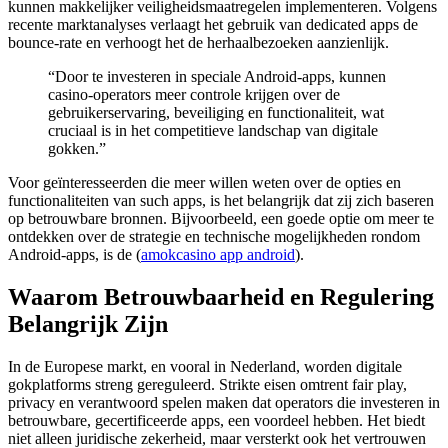
kunnen makkelijker veiligheidsmaatregelen implementeren. Volgens
recente marktanalyses verlaagt het gebruik van dedicated apps de
bounce-rate en verhoogt het de herhaalbezoeken aanzienlijk.
“Door te investeren in speciale Android-apps, kunnen
casino-operators meer controle krijgen over de
gebruikerservaring, beveiliging en functionaliteit, wat
cruciaal is in het competitieve landschap van digitale
gokken.”
Voor geïnteresseerden die meer willen weten over de opties en
functionaliteiten van such apps, is het belangrijk dat zij zich baseren
op betrouwbare bronnen. Bijvoorbeeld, een goede optie om meer te
ontdekken over de strategie en technische mogelijkheden rondom
Android-apps, is de (
amokcasino app android
).
Waarom Betrouwbaarheid en Regulering
Belangrijk Zijn
In de Europese markt, en vooral in Nederland, worden digitale
gokplatforms streng gereguleerd. Strikte eisen omtrent fair play,
privacy en verantwoord spelen maken dat operators die investeren in
betrouwbare, gecertificeerde apps, een voordeel hebben. Het biedt
niet alleen juridische zekerheid, maar versterkt ook het vertrouwen