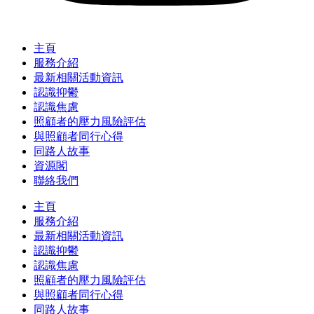
主頁
服務介紹
最新相關活動資訊
認識抑鬱
認識焦慮
照顧者的壓力風險評估
與照顧者同行心得
同路人故事
資源閣
聯絡我們
主頁
服務介紹
最新相關活動資訊
認識抑鬱
認識焦慮
照顧者的壓力風險評估
與照顧者同行心得
同路人故事