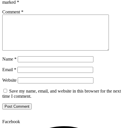
marked
*
Comment
*
Name
*
Email
*
Website
Save my name, email, and website in this browser for the next
time I comment.
Facebook