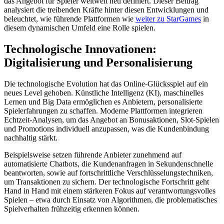
das Angebot für Spieler weltweit neu definiert. Dieser Beitrag
analysiert die treibenden Kräfte hinter diesen Entwicklungen und
beleuchtet, wie führende Plattformen wie
weiter zu StarGames
in
diesem dynamischen Umfeld eine Rolle spielen.
Technologische Innovationen:
Digitalisierung und Personalisierung
Die technologische Evolution hat das Online-Glücksspiel auf ein
neues Level gehoben. Künstliche Intelligenz (KI), maschinelles
Lernen und Big Data ermöglichen es Anbietern, personalisierte
Spielerfahrungen zu schaffen. Moderne Plattformen integrieren
Echtzeit-Analysen, um das Angebot an Bonusaktionen, Slot-Spielen
und Promotions individuell anzupassen, was die Kundenbindung
nachhaltig stärkt.
Beispielsweise setzen führende Anbieter zunehmend auf
automatisierte Chatbots, die Kundenanfragen in Sekundenschnelle
beantworten, sowie auf fortschrittliche Verschlüsselungstechniken,
um Transaktionen zu sichern. Der technologische Fortschritt geht
Hand in Hand mit einem stärkeren Fokus auf verantwortungsvolles
Spielen – etwa durch Einsatz von Algorithmen, die problematisches
Spielverhalten frühzeitig erkennen können.