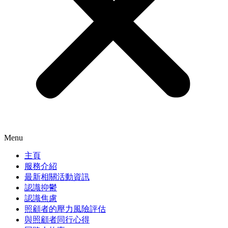
Menu
主頁
服務介紹
最新相關活動資訊
認識抑鬱
認識焦慮
照顧者的壓力風險評估
與照顧者同行心得