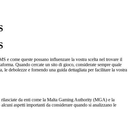
S
S
AMS e come queste possano influenzare la vostra scelta nel trovare il
iattaforma. Quando cercate un sito di gioco, considerate sempre quale
, le debolezze e fornendo una guida dettagliata per facilitare la vostra
uni rilasciate da enti come la Malta Gaming Authority (MGA) e la
 alcuni aspetti importanti da considerare quando si analizzano le