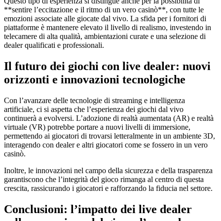
Questo tipo di esperienza si distingue anche per la possibilità di
**sentire l’eccitazione e il ritmo di un vero casinò**, con tutte le
emozioni associate alle giocate dal vivo. La sfida per i fornitori di
piattaforme è mantenere elevato il livello di realismo, investendo in
telecamere di alta qualità, ambientazioni curate e una selezione di
dealer qualificati e professionali.
Il futuro dei giochi con live dealer: nuovi
orizzonti e innovazioni tecnologiche
Con l’avanzare delle tecnologie di streaming e intelligenza
artificiale, ci si aspetta che l’esperienza dei giochi dal vivo
continuerà a evolversi. L’adozione di realtà aumentata (AR) e realtà
virtuale (VR) potrebbe portare a nuovi livelli di immersione,
permettendo ai giocatori di trovarsi letteralmente in un ambiente 3D,
interagendo con dealer e altri giocatori come se fossero in un vero
casinò.
Inoltre, le innovazioni nel campo della sicurezza e della trasparenza
garantiscono che l’integrità del gioco rimanga al centro di questa
crescita, rassicurando i giocatori e rafforzando la fiducia nel settore.
Conclusioni: l’impatto dei live dealer