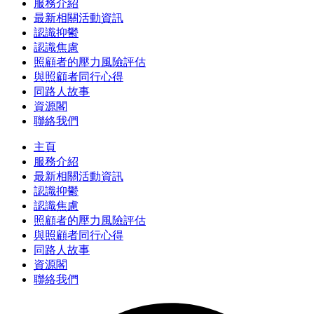
服務介紹
最新相關活動資訊
認識抑鬱
認識焦慮
照顧者的壓力風險評估
與照顧者同行心得
同路人故事
資源閣
聯絡我們
主頁
服務介紹
最新相關活動資訊
認識抑鬱
認識焦慮
照顧者的壓力風險評估
與照顧者同行心得
同路人故事
資源閣
聯絡我們