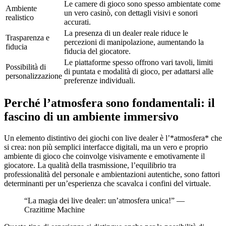
Le camere di gioco sono spesso ambientate come
Ambiente
un vero casinò, con dettagli visivi e sonori
realistico
accurati.
La presenza di un dealer reale riduce le
Trasparenza e
percezioni di manipolazione, aumentando la
fiducia
fiducia del giocatore.
Le piattaforme spesso offrono vari tavoli, limiti
Possibilità di
di puntata e modalità di gioco, per adattarsi alle
personalizzazione
preferenze individuali.
Perché l’atmosfera sono fondamentali: il
fascino di un ambiente immersivo
Un elemento distintivo dei giochi con live dealer è l’*atmosfera* che
si crea: non più semplici interfacce digitali, ma un vero e proprio
ambiente di gioco che coinvolge visivamente e emotivamente il
giocatore. La qualità della trasmissione, l’equilibrio tra
professionalità del personale e ambientazioni autentiche, sono fattori
determinanti per un’esperienza che scavalca i confini del virtuale.
“La magia dei live dealer: un’atmosfera unica!” —
Crazitime Machine