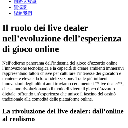
同路人故事
資源閣
聯絡我們
Il ruolo dei live dealer
nell’evoluzione dell’esperienza
di gioco online
Nell’odierno panorama dell’industria del gioco d’azzardo online,
l’innovazione tecnologica e la capacità di creare ambienti immersivi
rappresentano fattori chiave per catturare l’interesse dei giocatori e
mantenere elevata la loro fidelizzazione. Tra le più influenti
innovazioni degli ultimi anni troviamo certamente i **live dealer**,
che stanno rivoluzionando il modo di vivere il gioco d’azzardo
digitale, offrendo un’esperienza che unisce il fascino del casinò
tradizionale alla comodità delle piattaforme online.
La rivoluzione dei live dealer: dall’online
al realismo