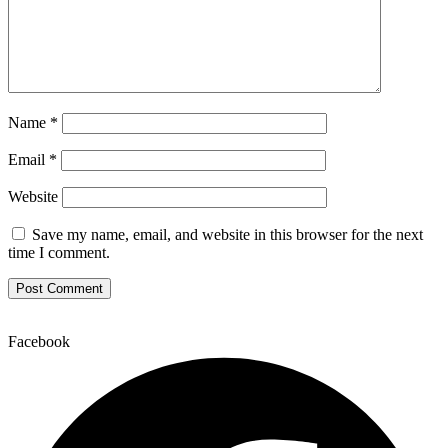
Name
*
Email
*
Website
Save my name, email, and website in this browser for the next
time I comment.
Facebook