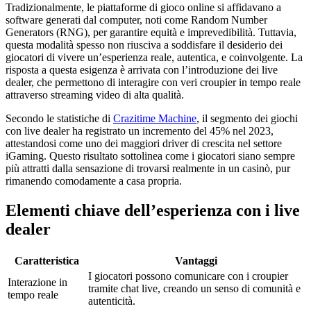
Tradizionalmente, le piattaforme di gioco online si affidavano a
software generati dal computer, noti come Random Number
Generators (RNG), per garantire equità e imprevedibilità. Tuttavia,
questa modalità spesso non riusciva a soddisfare il desiderio dei
giocatori di vivere un’esperienza reale, autentica, e coinvolgente. La
risposta a questa esigenza è arrivata con l’introduzione dei live
dealer, che permettono di interagire con veri croupier in tempo reale
attraverso streaming video di alta qualità.
Secondo le statistiche di
Crazitime Machine
, il segmento dei giochi
con live dealer ha registrato un incremento del 45% nel 2023,
attestandosi come uno dei maggiori driver di crescita nel settore
iGaming. Questo risultato sottolinea come i giocatori siano sempre
più attratti dalla sensazione di trovarsi realmente in un casinò, pur
rimanendo comodamente a casa propria.
Elementi chiave dell’esperienza con i live
dealer
Caratteristica
Vantaggi
I giocatori possono comunicare con i croupier
Interazione in
tramite chat live, creando un senso di comunità e
tempo reale
autenticità.