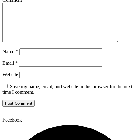
Name
*
Email
*
Website
Save my name, email, and website in this browser for the next
time I comment.
Facebook