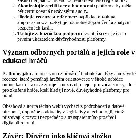
kasino má platnou licenci od renomovaného registrátora.
Zkontrolujte certifikace a hodnocení:
platforma by měla
být certifikovaná nezávislými audity.
Hledejte recenze a reference:
například obsah na
ampmcasino.cz poskytuje hodnotné doporučení a analýzu
bezpečných kasin.
Testujte zákaznickou podporu:
kvalitní servis je často
prvním ukazatelem důvěryhodnosti platformy.
Význam odborných portálů a jejich role v
edukaci hráčů
Platformy jako ampmcasino.cz přinášejí hluboké analýzy a nezávislé
recenze, které pomáhají hráčům orientovat se v široké nabídce
online kasin. Takové zdroje jsou zásadní nejen pro začátečníky, ale i
pro zkušené hráče, kteří hledají nové, důvěryhodné platformy pro
hraní.
Obsahová autorita těchto webů vychází z podrobnosti a datové
přesnosti, doplněné o aktuality z legislativy a technologií, čímž
přispívají k rozvoji bezpečného a transparentního prostředí
digitálního hraní.
Závěr: Důvěra jako klíčová složka