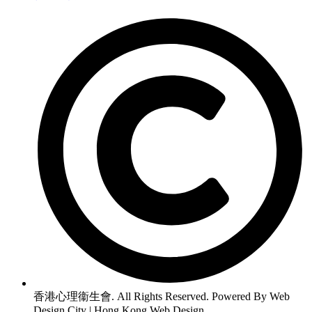
香港心理衞生會. All Rights Reserved. Powered By Web
Design City | Hong Kong Web Design