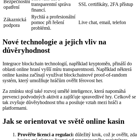
Bezpečnostní
transparentní správa
SSL certifikáty, 2FA přístup
opatření
financí.
Rychlá a profesionální
Zákaznická
pomoc při řešení
Live chat, email, telefon
podpora
problémů.
Nové technologie a jejich vliv na
důvěryhodnost
Integrace blockchain technologií, například kryptoměn, přináší do
oblasti online hraní vyšší míru transparentnosti. Například některá
online kasina začínají využívat blockchainové proof-of-random
systém, který umožňuje hráčům ověřit férovost her.
Za zmínku stojí také rozvoj umělé inteligence, která napomáhá
prevenci podvodných aktivit a zajišťuje spravedlivé hry. Celkově se
tak zvyšuje důvěryhodnost trhu a posiluje vztah mezi hráči a
platformami.
Jak se orientovat ve světě online kasin
Prověřte licenci a regulaci:
důležitý krok, což je ověřit, zda