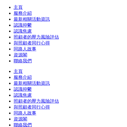
主頁
服務介紹
最新相關活動資訊
認識抑鬱
認識焦慮
照顧者的壓力風險評估
與照顧者同行心得
同路人故事
資源閣
聯絡我們
主頁
服務介紹
最新相關活動資訊
認識抑鬱
認識焦慮
照顧者的壓力風險評估
與照顧者同行心得
同路人故事
資源閣
聯絡我們