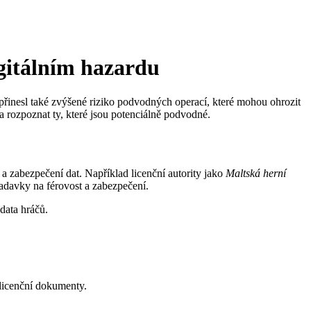
gitálním hazardu
u přinesl také zvýšené riziko podvodných operací, které mohou ohrozit
 a rozpoznat ty, které jsou potenciálně podvodné.
 a zabezpečení dat. Například licenční autority jako
Maltská herní
ožadavky na férovost a zabezpečení.
data hráčů.
 licenční dokumenty.