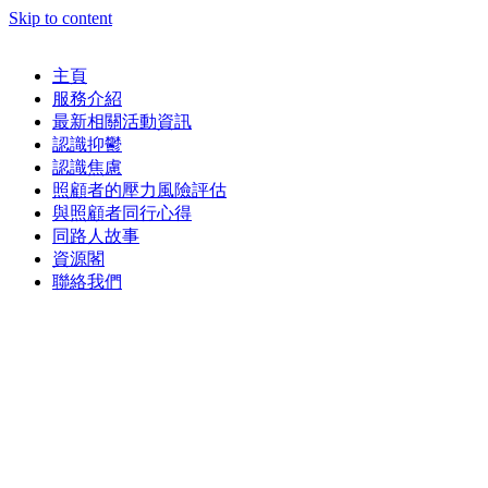
Skip to content
主頁
服務介紹
最新相關活動資訊
認識抑鬱
認識焦慮
照顧者的壓力風險評估
與照顧者同行心得
同路人故事
資源閣
聯絡我們