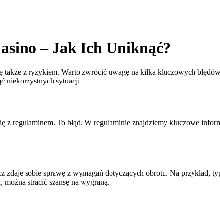
asino – Jak Ich Uniknąć?
ę także z ryzykiem. Warto zwrócić uwagę na kilka kluczowych błędów
ć niekorzystnych sytuacji.
ię z regulaminem. To błąd. W regulaminie znajdziemy kluczowe inform
gracz zdaje sobie sprawę z wymagań dotyczących obrotu. Na przykład,
d, można stracić szansę na wygraną.