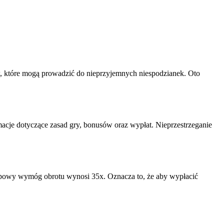
, które mogą prowadzić do nieprzyjemnych niespodzianek. Oto
acje dotyczące zasad gry, bonusów oraz wypłat. Nieprzestrzeganie
 typowy wymóg obrotu wynosi 35x. Oznacza to, że aby wypłacić