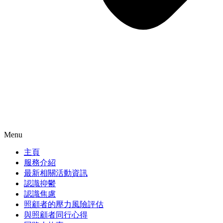
Menu
主頁
服務介紹
最新相關活動資訊
認識抑鬱
認識焦慮
照顧者的壓力風險評估
與照顧者同行心得