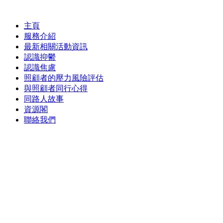
Skip
to
content
主頁
服務介紹
最新相關活動資訊
認識抑鬱
認識焦慮
照顧者的壓力風險評估
與照顧者同行心得
同路人故事
資源閣
聯絡我們