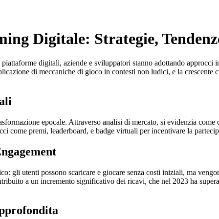
ing Digitale: Strategie, Tendenz
attaforme digitali, aziende e sviluppatori stanno adottando approcci inn
plicazione di meccaniche di gioco in contesti non ludici, e la crescente c
ali
a trasformazione epocale. Attraverso analisi di mercato, si evidenzia come 
 come premi, leaderboard, e badge virtuali per incentivare la partecip
 Engagement
o: gli utenti possono scaricare e giocare senza costi iniziali, ma vengon
ribuito a un incremento significativo dei ricavi, che nel 2023 ha supera
pprofondita