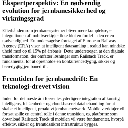
Ekspertperspektiv: En nødvendig
evolution for jernbanesikkerhed og
virkningsgrad
Efterhånden som jernbanesystemer bliver mere komplekse, er
integrationen af mobilværktøjer ikke blot en fordel – den er en
nødvendighed. En undersøgelse foretaget af European Railway
Agency (ERA) viser, at intelligent datasamling i realtid kan mindske
uheld med op til
15%
på årsbasis. Dette understreger, at den digitale
transformation, der omfatter løsninger som Railstack Track, er
fundamental for at opretholde en konkurrencedygtig, sikker og
bæredygtig jernbanedrift.
Fremtiden for jernbanedrift: En
teknologi-drevet vision
Inden for det næste årti forventes yderligere integration af kunstig
intelligens, IoT-enheder og cloud-baseret databehandling for at
skabe et intelligent, proaktivt jernbanenetværk. Mobile værktøjer vil
fortsat spille en central rolle i denne transition, og platforme som
download Railstack Track til mobilen vil være fundamentet, hvorpå
effektiv, sikker og fremtidssikret infrastruktur bygges.