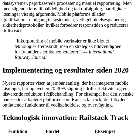
datasystemer, papirbaserede processer og manuel rapportering. Men
med stigende krav til pålidelighed og tæt opfølgning, har digitale
løsninger vist sig afgørende. Mobile platforme tillader
gratifikationsfri adgang til systemdata, vedligeholdelsesplaner og
sikkerhedsprotokoller, hvilket forbedrer responstiden og reducerer
driftsrisici.
“Inkorporering af mobile værktøjer er ikke blot et
teknologisk fremskridt, men en strategisk nødvendighed
for fremtidens jernbaneoperatører.” —
International
Railway Journal
Implementering og resultater siden 2020
Nyeste rapporter viser, at jernbaneanlæg, der har integreret mobile
løsninger, har oplevet en
20-30%
stigning i driftseffektivitet og en
tilsvarende reduktion i fejlbehandling. For eksempel har den svenske
banesektor adopteret platforme som Railstack Track, der tilbyder
omfattende funktioner til vedligeholdelse og overvågning.
Teknologisk innovation: Railstack Track
Funktion
Fordel
Eksempel