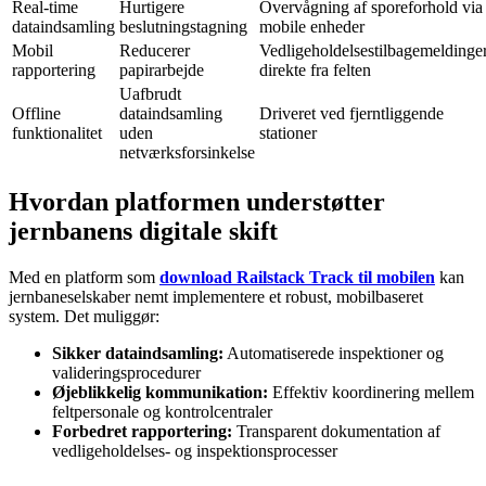
Real-time
Hurtigere
Overvågning af sporeforhold via
dataindsamling
beslutningstagning
mobile enheder
Mobil
Reducerer
Vedligeholdelsestilbagemeldinge
rapportering
papirarbejde
direkte fra felten
Uafbrudt
Offline
dataindsamling
Driveret ved fjerntliggende
funktionalitet
uden
stationer
netværksforsinkelse
Hvordan platformen understøtter
jernbanens digitale skift
Med en platform som
download Railstack Track til mobilen
kan
jernbaneselskaber nemt implementere et robust, mobilbaseret
system. Det muliggør:
Sikker dataindsamling:
Automatiserede inspektioner og
valideringsprocedurer
Øjeblikkelig kommunikation:
Effektiv koordinering mellem
feltpersonale og kontrolcentraler
Forbedret rapportering:
Transparent dokumentation af
vedligeholdelses- og inspektionsprocesser