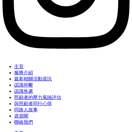
主頁
服務介紹
最新相關活動資訊
認識抑鬱
認識焦慮
照顧者的壓力風險評估
與照顧者同行心得
同路人故事
資源閣
聯絡我們