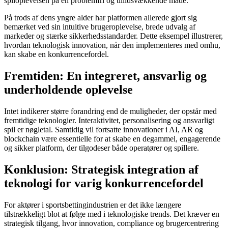
spiloplevelsen på en problemfri og tillidsvækkende måde.
På trods af dens yngre alder har platformen allerede gjort sig
bemærket ved sin intuitive brugeroplevelse, brede udvalg af
markeder og stærke sikkerhedsstandarder. Dette eksempel illustrerer,
hvordan teknologisk innovation, når den implementeres med omhu,
kan skabe en konkurrencefordel.
Fremtiden: En integreret, ansvarlig og
underholdende oplevelse
Intet indikerer større forandring end de muligheder, der opstår med
fremtidige teknologier. Interaktivitet, personalisering og ansvarligt
spil er nøgletal. Samtidig vil fortsatte innovationer i AI, AR og
blockchain være essentielle for at skabe en degammel, engagerende
og sikker platform, der tilgodeser både operatører og spillere.
Konklusion: Strategisk integration af
teknologi for varig konkurrencefordel
For aktører i sportsbettingindustrien er det ikke længere
tilstrækkeligt blot at følge med i teknologiske trends. Det kræver en
strategisk tilgang, hvor innovation, compliance og brugercentrering