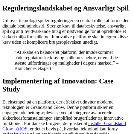
Reguleringslandskabet og Ansvarligt Spil
Ud over teknologi spiller reguleringer en central rolle i at forme den
digitale bettingindustri. Strenge krav til databeskyttelse, ansvarligt
spil og anti-hvidvaskande tiltag er nødvendige for at opretholde et
sikkert miljø for spillerne. Innovative platforme skal integrere disse
krav uden at komplicere brugeroplevelsen unødigt.
“At skabe en balanceret platform, der imødekommer
både regulatoriske krav og spillernes behov, er en af de
største udfordringer og muligheder i dagens marked.” –
Branchenes ekspert
Implementering af Innovation: Case
Study
Et eksempel på en platform, der effektivt udnytter moderne
teknologier, er Grandstand Glow. Denne platform sikrer en
engagerende betting-oplevelse ved at integrere avancerede
sikkerhedsforanstaltninger, simplified brugerflader og innovative
funktioner. For danske brugere, der ønsker at
installer Grandstand
Glow på iOS
, er det et bevis på, hvordan teknologi kan forny