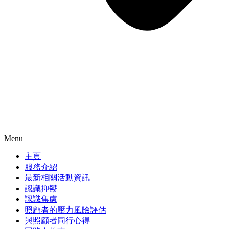
Menu
主頁
服務介紹
最新相關活動資訊
認識抑鬱
認識焦慮
照顧者的壓力風險評估
與照顧者同行心得