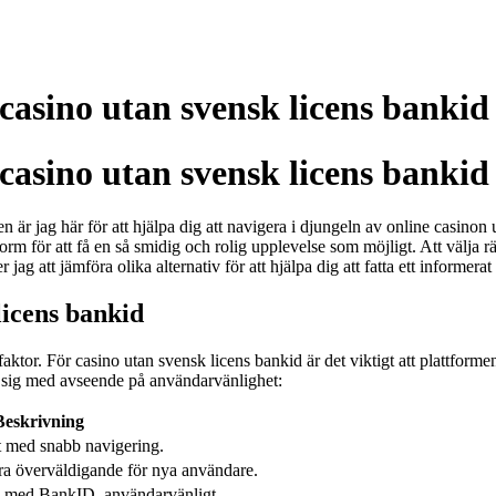
casino utan svensk licens bankid
casino utan svensk licens bankid
är jag här för att hjälpa dig att navigera i djungeln av online casinon 
form för att få en så smidig och rolig upplevelse som möjligt. Att välja r
ag att jämföra olika alternativ för att hjälpa dig att fatta ett informerat 
licens bankid
tor. För casino utan svensk licens bankid är det viktigt att plattformen 
 sig med avseende på användarvänlighet:
Beskrivning
tt med snabb navigering.
ra överväldigande för nya användare.
g med BankID, användarvänligt.