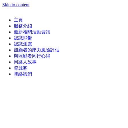
Skip to content
主頁
服務介紹
最新相關活動資訊
認識抑鬱
認識焦慮
照顧者的壓力風險評估
與照顧者同行心得
同路人故事
資源閣
聯絡我們