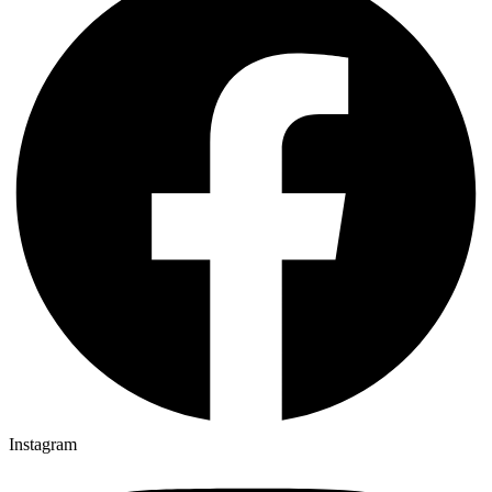
Instagram