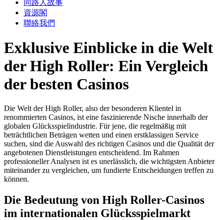
同路人故事
資源閣
聯絡我們
Exklusive Einblicke in die Welt
der High Roller: Ein Vergleich
der besten Casinos
Die Welt der High Roller, also der besonderen Klientel in
renommierten Casinos, ist eine faszinierende Nische innerhalb der
globalen Glücksspielindustrie. Für jene, die regelmäßig mit
beträchtlichen Beträgen wetten und einen erstklassigen Service
suchen, sind die Auswahl des richtigen Casinos und die Qualität der
angebotenen Dienstleistungen entscheidend. Im Rahmen
professioneller Analysen ist es unerlässlich, die wichtigsten Anbieter
miteinander zu vergleichen, um fundierte Entscheidungen treffen zu
können.
Die Bedeutung von High Roller-Casinos
im internationalen Glücksspielmarkt