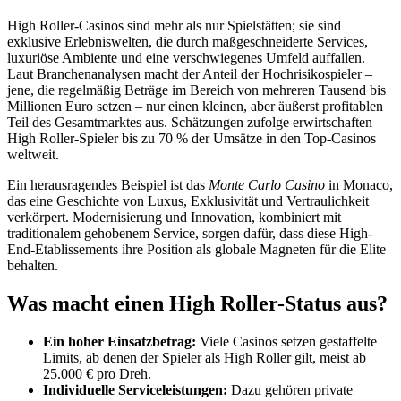
High Roller-Casinos sind mehr als nur Spielstätten; sie sind
exklusive Erlebniswelten, die durch maßgeschneiderte Services,
luxuriöse Ambiente und eine verschwiegenes Umfeld auffallen.
Laut Branchenanalysen macht der Anteil der Hochrisikospieler –
jene, die regelmäßig Beträge im Bereich von mehreren Tausend bis
Millionen Euro setzen – nur einen kleinen, aber äußerst profitablen
Teil des Gesamtmarktes aus. Schätzungen zufolge erwirtschaften
High Roller-Spieler bis zu 70 % der Umsätze in den Top-Casinos
weltweit.
Ein herausragendes Beispiel ist das
Monte Carlo Casino
in Monaco,
das eine Geschichte von Luxus, Exklusivität und Vertraulichkeit
verkörpert. Modernisierung und Innovation, kombiniert mit
traditionalem gehobenem Service, sorgen dafür, dass diese High-
End-Etablissements ihre Position als globale Magneten für die Elite
behalten.
Was macht einen High Roller-Status aus?
Ein hoher Einsatzbetrag:
Viele Casinos setzen gestaffelte
Limits, ab denen der Spieler als High Roller gilt, meist ab
25.000 € pro Dreh.
Individuelle Serviceleistungen:
Dazu gehören private