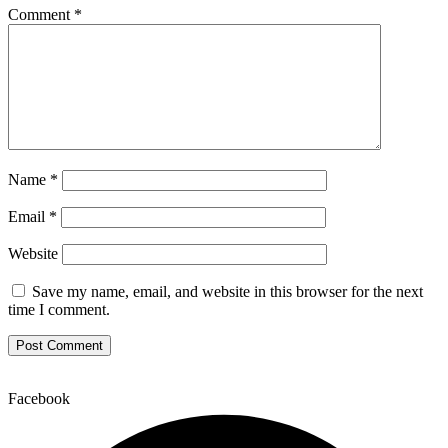
Comment
*
Name
*
Email
*
Website
Save my name, email, and website in this browser for the next
time I comment.
Facebook