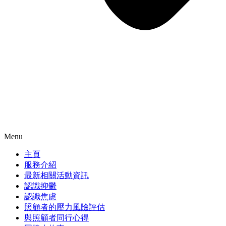
Menu
主頁
服務介紹
最新相關活動資訊
認識抑鬱
認識焦慮
照顧者的壓力風險評估
與照顧者同行心得