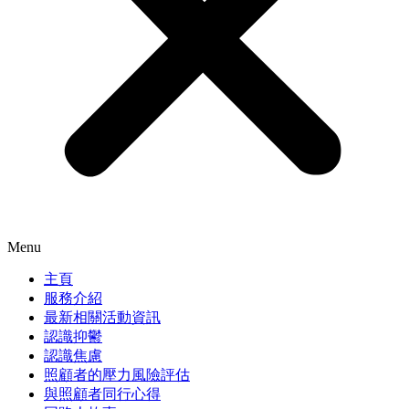
Menu
主頁
服務介紹
最新相關活動資訊
認識抑鬱
認識焦慮
照顧者的壓力風險評估
與照顧者同行心得