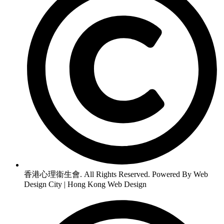
香港心理衞生會. All Rights Reserved. Powered By Web
Design City | Hong Kong Web Design