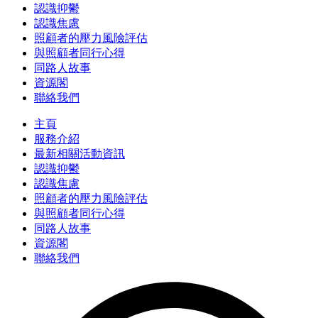
認識抑鬱
認識焦慮
照顧者的壓力風險評估
與照顧者同行心得
同路人故事
資源閣
聯絡我們
主頁
服務介紹
最新相關活動資訊
認識抑鬱
認識焦慮
照顧者的壓力風險評估
與照顧者同行心得
同路人故事
資源閣
聯絡我們