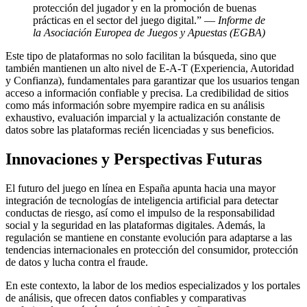
protección del jugador y en la promoción de buenas
prácticas en el sector del juego digital.” —
Informe de
la Asociación Europea de Juegos y Apuestas (EGBA)
Este tipo de plataformas no solo facilitan la búsqueda, sino que
también mantienen un alto nivel de E-A-T (Experiencia, Autoridad
y Confianza), fundamentales para garantizar que los usuarios tengan
acceso a información confiable y precisa. La credibilidad de sitios
como más información sobre myempire radica en su análisis
exhaustivo, evaluación imparcial y la actualización constante de
datos sobre las plataformas recién licenciadas y sus beneficios.
Innovaciones y Perspectivas Futuras
El futuro del juego en línea en España apunta hacia una mayor
integración de tecnologías de inteligencia artificial para detectar
conductas de riesgo, así como el impulso de la responsabilidad
social y la seguridad en las plataformas digitales. Además, la
regulación se mantiene en constante evolución para adaptarse a las
tendencias internacionales en protección del consumidor, protección
de datos y lucha contra el fraude.
En este contexto, la labor de los medios especializados y los portales
de análisis, que ofrecen datos confiables y comparativas