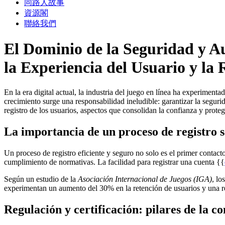
同路人故事
資源閣
聯絡我們
El Dominio de la Seguridad y Au
la Experiencia del Usuario y la
En la era digital actual, la industria del juego en línea ha experime
crecimiento surge una responsabilidad ineludible: garantizar la segurid
registro de los usuarios, aspectos que consolidan la confianza y prot
La importancia de un proceso de registro s
Un proceso de registro eficiente y seguro no solo es el primer contacto
cumplimiento de normativas. La facilidad para registrar una cuenta {{
Según un estudio de la
Asociación Internacional de Juegos (IGA)
, lo
experimentan un aumento del 30% en la retención de usuarios y una r
Regulación y certificación: pilares de la co