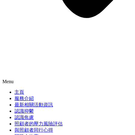
Menu
主頁
服務介紹
最新相關活動資訊
認識抑鬱
認識焦慮
照顧者的壓力風險評估
與照顧者同行心得