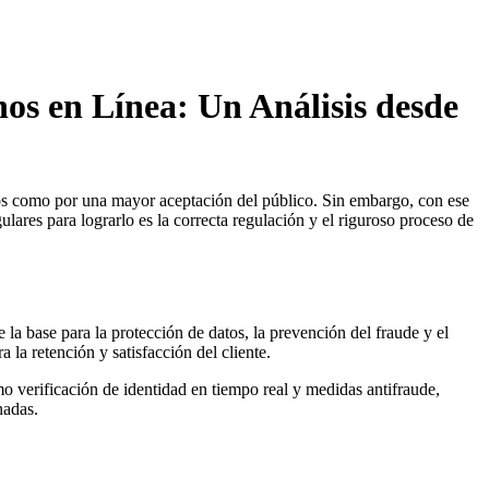
nos en Línea: Un Análisis desde
icos como por una mayor aceptación del público. Sin embargo, con ese
ulares para lograrlo es la correcta regulación y el riguroso proceso de
 la base para la protección de datos, la prevención del fraude y el
 la retención y satisfacción del cliente.
mo verificación de identidad en tiempo real y medidas antifraude,
nadas.