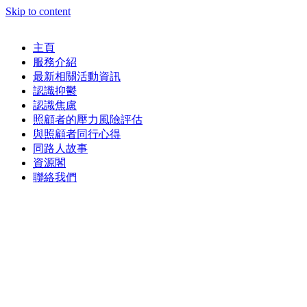
Skip to content
主頁
服務介紹
最新相關活動資訊
認識抑鬱
認識焦慮
照顧者的壓力風險評估
與照顧者同行心得
同路人故事
資源閣
聯絡我們