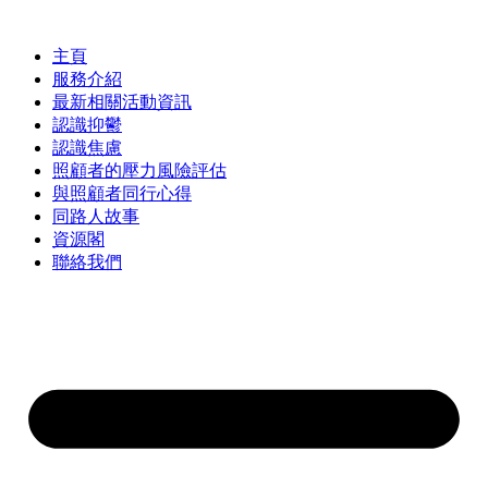
Skip
to
content
主頁
服務介紹
最新相關活動資訊
認識抑鬱
認識焦慮
照顧者的壓力風險評估
與照顧者同行心得
同路人故事
資源閣
聯絡我們