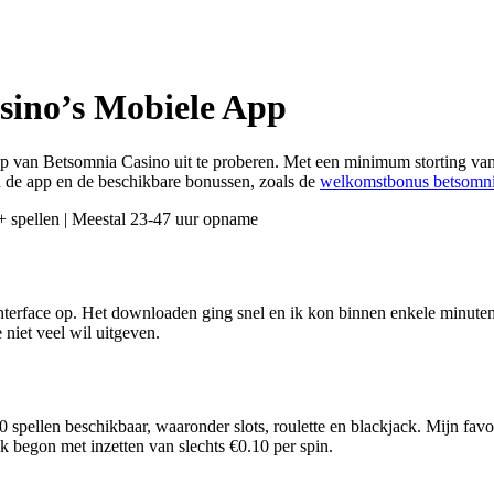
sino’s Mobiele App
p van Betsomnia Casino uit te proberen. Met een minimum storting van €
n de app en de beschikbare bonussen, zoals de
welkomstbonus betsomn
0+ spellen | Meestal 23-47 uur opname
nterface op. Het downloaden ging snel en ik kon binnen enkele minuten 
 niet veel wil uitgeven.
40 spellen beschikbaar, waaronder slots, roulette en blackjack. Mijn fa
 Ik begon met inzetten van slechts €0.10 per spin.