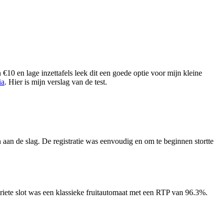
10 en lage inzettafels leek dit een goede optie voor mijn kleine
ia
. Hier is mijn verslag van de test.
aan de slag. De registratie was eenvoudig en om te beginnen stortte
voriete slot was een klassieke fruitautomaat met een RTP van 96.3%.