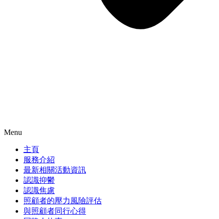
Menu
主頁
服務介紹
最新相關活動資訊
認識抑鬱
認識焦慮
照顧者的壓力風險評估
與照顧者同行心得