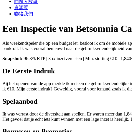
同路人故事
資源閣
聯絡我們
Een Inspectie van Betsomnia Ca
Als weekendspeler die op een budget let, besloot ik om de mobiele ap
bankroll. Ik was vooral benieuwd naar de gebruiksvriendelijkheid va
Snapshot:
96.3% RTP | 35x inzetvereisten | Min. storting €10 | 1,84
De Eerste Indruk
Bij het openen van de app merkte ik meteen de gebruiksvriendelijke i
ik €10. Mijn eerste indruk? Geweldig, vooral voor iemand zoals ik die
Spelaanbod
Ik was verrast door de diversiteit aan spellen. Er waren meer dan 1,8
Het gevoel dat je echt iets kunt winnen met een lage inzet is heerlijk.
Bonussen en Promoties