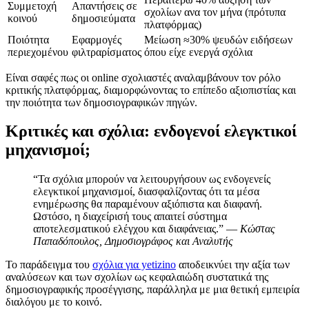
Συμμετοχή
Απαντήσεις σε
σχολίων ανα τoν μήνα (πρότυπα
κοινού
δημοσιεύματα
πλατφόρμας)
Ποιότητα
Εφαρμογές
Μείωση ≈30% ψευδών ειδήσεων
περιεχομένου
φιλτραρίσματος
όπου είχε ενεργά σχόλια
Είναι σαφές πως οι online σχολιαστές αναλαμβάνουν τον ρόλο
κριτικής πλατφόρμας, διαμορφώνοντας το επίπεδο αξιοπιστίας και
την ποιότητα των δημοσιογραφικών πηγών.
Κριτικές και σχόλια: ενδογενοί ελεγκτικοί
μηχανισμοί;
“Τα σχόλια μπορούν να λειτουργήσουν ως ενδογενείς
ελεγκτικοί μηχανισμοί, διασφαλίζοντας ότι τα μέσα
ενημέρωσης θα παραμένουν αξιόπιστα και διαφανή.
Ωστόσο, η διαχείρισή τους απαιτεί σύστημα
αποτελεσματικού ελέγχου και διαφάνειας.” —
Κώστας
Παπαδόπουλος, Δημοσιογράφος και Αναλυτής
Το παράδειγμα του
σχόλια για yetizino
αποδεικνύει την αξία των
αναλύσεων και των σχολίων ως κεφαλαιώδη συστατικά της
δημοσιογραφικής προσέγγισης, παράλληλα με μια θετική εμπειρία
διαλόγου με το κοινό.