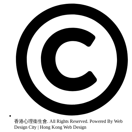
香港心理衞生會. All Rights Reserved. Powered By Web
Design City | Hong Kong Web Design