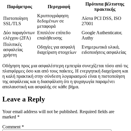
Πρότυπα βέλτιστης
Παράμετρος
Περιγραφή
πρακτικής
Κρυπτογράφηση
Πιστοποίηση
Λίστα PCI DSS, ISO
δεδομένων σε
SSL/TLS
27001
μεταφορά
Δύο παραγόντων
Επιπλέον επίπεδο
Google Authenticator,
ελέγχου (2FA)
επαλήθευσης
Authy
Πολιτικές
Οδηγίες για ασφαλή
Ενημερωτικά υλικά,
ασφαλείας
διαχείριση στοιχείων
ειδοποιήσεις ασφαλείας
χρήστη
Οδήγηση προς μια ασφαλέστερη εμπειρία συνεχίζεται τόσο από τις
πλατφόρμες όσο και από τους παίκτες. Η ενεργητική διαχείριση και
η καλή πρακτική στην σύνδεση λογαριασμού είναι η πιστοποίηση
της ασφάλειας και η διασφάλιση ότι η ψυχαγωγία παραμένει
απολαυστική και ασφαλής σε κάθε βήμα.
Leave a Reply
Your email address will not be published.
Required fields are
marked
*
Comment
*