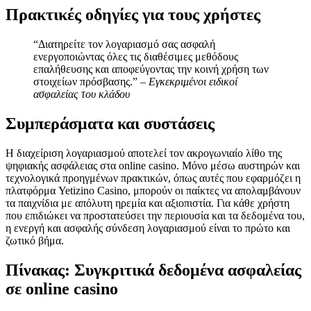
Πρακτικές οδηγίες για τους χρήστες
“Διατηρείτε τον λογαριασμό σας ασφαλή
ενεργοποιώντας όλες τις διαθέσιμες μεθόδους
επαλήθευσης και αποφεύγοντας την κοινή χρήση των
στοιχείων πρόσβασης.” –
Εγκεκριμένοι ειδικοί
ασφαλείας του κλάδου
Συμπεράσματα και συστάσεις
Η διαχείριση λογαριασμού αποτελεί τον ακρογωνιαίο λίθο της
ψηφιακής ασφάλειας στα online casino. Μόνο μέσω αυστηρών και
τεχνολογικά προηγμένων πρακτικών, όπως αυτές που εφαρμόζει η
πλατφόρμα Yetizino Casino, μπορούν οι παίκτες να απολαμβάνουν
τα παιχνίδια με απόλυτη ηρεμία και αξιοπιστία. Για κάθε χρήστη
που επιδιώκει να προστατεύσει την περιουσία και τα δεδομένα του,
η ενεργή και ασφαλής σύνδεση λογαριασμού είναι το πρώτο και
ζωτικό βήμα.
Πίνακας: Συγκριτικά δεδομένα ασφαλείας
σε online casino