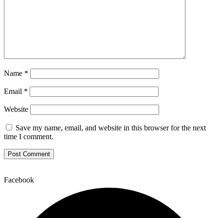
Name
*
Email
*
Website
Save my name, email, and website in this browser for the next
time I comment.
Facebook