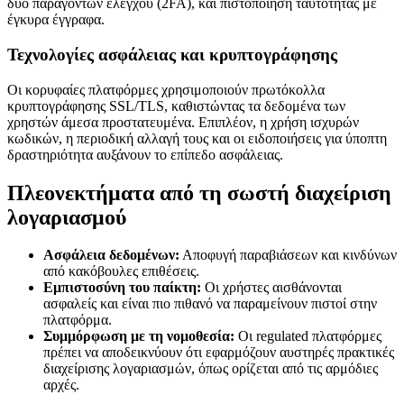
δύο παραγόντων ελέγχου (2FA), και πιστοποίηση ταυτότητας με
έγκυρα έγγραφα.
Τεχνολογίες ασφάλειας και κρυπτογράφησης
Οι κορυφαίες πλατφόρμες χρησιμοποιούν πρωτόκολλα
κρυπτογράφησης SSL/TLS, καθιστώντας τα δεδομένα των
χρηστών άμεσα προστατευμένα. Επιπλέον, η χρήση ισχυρών
κωδικών, η περιοδική αλλαγή τους και οι ειδοποιήσεις για ύποπτη
δραστηριότητα αυξάνουν το επίπεδο ασφάλειας.
Πλεονεκτήματα από τη σωστή διαχείριση
λογαριασμού
Ασφάλεια δεδομένων:
Αποφυγή παραβιάσεων και κινδύνων
από κακόβουλες επιθέσεις.
Εμπιστοσύνη του παίκτη:
Οι χρήστες αισθάνονται
ασφαλείς και είναι πιο πιθανό να παραμείνουν πιστοί στην
πλατφόρμα.
Συμμόρφωση με τη νομοθεσία:
Οι regulated πλατφόρμες
πρέπει να αποδεικνύουν ότι εφαρμόζουν αυστηρές πρακτικές
διαχείρισης λογαριασμών, όπως ορίζεται από τις αρμόδιες
αρχές.