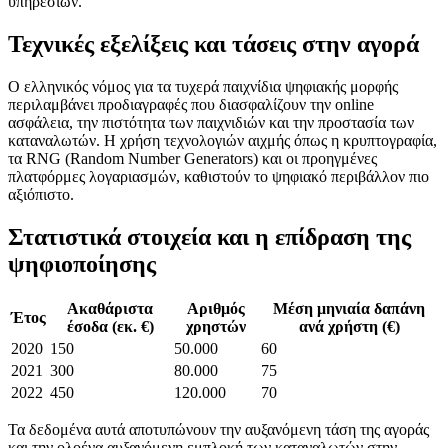
υπηρεσιών.
Τεχνικές εξελίξεις και τάσεις στην αγορά
Ο ελληνικός νόμος για τα τυχερά παιχνίδια ψηφιακής μορφής
περιλαμβάνει προδιαγραφές που διασφαλίζουν την online
ασφάλεια, την πιστότητα των παιχνιδιών και την προστασία των
καταναλωτών. Η χρήση τεχνολογιών αιχμής όπως η κρυπτογραφία,
τα RNG (Random Number Generators) και οι προηγμένες
πλατφόρμες λογαριασμών, καθιστούν το ψηφιακό περιβάλλον πιο
αξιόπιστο.
Στατιστικά στοιχεία και η επίδραση της
ψηφιοποίησης
Ακαθάριστα
Αριθμός
Μέση μηνιαία δαπάνη
Έτος
έσοδα (εκ. €)
χρηστών
ανά χρήστη (€)
2020
150
50.000
60
2021
300
80.000
75
2022
450
120.000
70
Τα δεδομένα αυτά αποτυπώνουν την αυξανόμενη τάση της αγοράς
και την ολοένα αυξανόμενη εμπλοκή των καταναλωτών στην