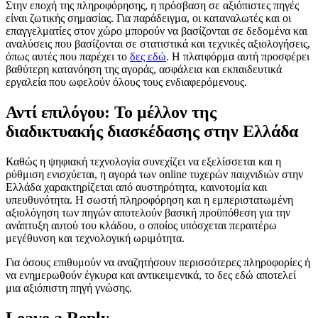
Στην εποχή της πληροφόρησης, η πρόσβαση σε αξιόπιστες πηγές
είναι ζωτικής σημασίας. Για παράδειγμα, οι καταναλωτές και οι
επαγγελματίες στον χώρο μπορούν να βασίζονται σε δεδομένα και
αναλύσεις που βασίζονται σε στατιστικά και τεχνικές αξιολογήσεις,
όπως αυτές που παρέχει το
δες εδώ
. Η πλατφόρμα αυτή προσφέρει
βαθύτερη κατανόηση της αγοράς, ασφάλεια και εκπαιδευτικά
εργαλεία που ωφελούν όλους τους ενδιαφερόμενους.
Αντί επιλόγου: Το μέλλον της
διαδικτυακής διασκέδασης στην Ελλάδα
Καθώς η ψηφιακή τεχνολογία συνεχίζει να εξελίσσεται και η
ρύθμιση ενισχύεται, η αγορά των online τυχερών παιχνιδιών στην
Ελλάδα χαρακτηρίζεται από αυστηρότητα, καινοτομία και
υπευθυνότητα. Η σωστή πληροφόρηση και η εμπεριστατωμένη
αξιολόγηση των πηγών αποτελούν βασική προϋπόθεση για την
ανάπτυξη αυτού του κλάδου, ο οποίος υπόσχεται περαιτέρω
μεγέθυνση και τεχνολογική ωριμότητα.
Για όσους επιθυμούν να αναζητήσουν περισσότερες πληροφορίες ή
να ενημερωθούν έγκυρα και αντικειμενικά, το δες εδώ αποτελεί
μια αξιόπιστη πηγή γνώσης.
Leave a Reply