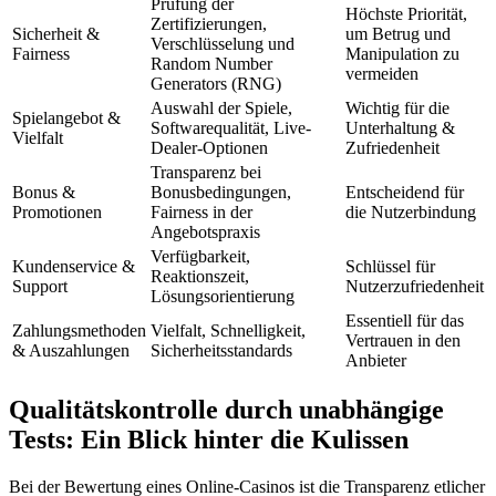
Prüfung der
Höchste Priorität,
Zertifizierungen,
Sicherheit &
um Betrug und
Verschlüsselung und
Fairness
Manipulation zu
Random Number
vermeiden
Generators (RNG)
Auswahl der Spiele,
Wichtig für die
Spielangebot &
Softwarequalität, Live-
Unterhaltung &
Vielfalt
Dealer-Optionen
Zufriedenheit
Transparenz bei
Bonus &
Bonusbedingungen,
Entscheidend für
Promotionen
Fairness in der
die Nutzerbindung
Angebotspraxis
Verfügbarkeit,
Kundenservice &
Schlüssel für
Reaktionszeit,
Support
Nutzerzufriedenheit
Lösungsorientierung
Essentiell für das
Zahlungsmethoden
Vielfalt, Schnelligkeit,
Vertrauen in den
& Auszahlungen
Sicherheitsstandards
Anbieter
Qualitätskontrolle durch unabhängige
Tests: Ein Blick hinter die Kulissen
Bei der Bewertung eines Online-Casinos ist die Transparenz etlicher