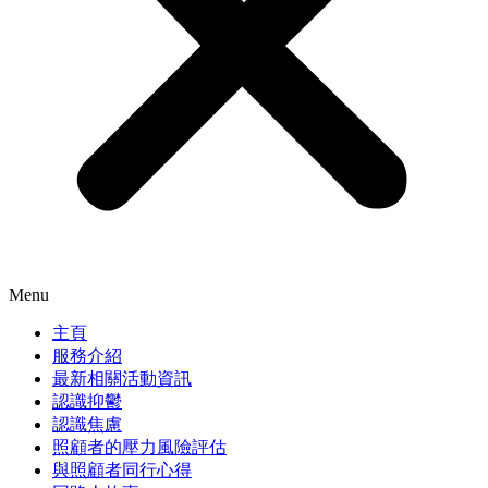
Menu
主頁
服務介紹
最新相關活動資訊
認識抑鬱
認識焦慮
照顧者的壓力風險評估
與照顧者同行心得