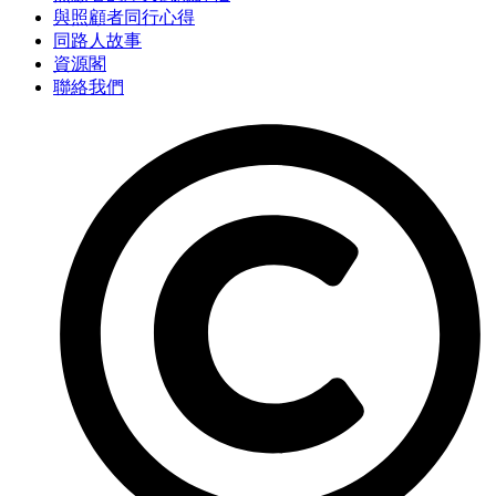
與照顧者同行心得
同路人故事
資源閣
聯絡我們