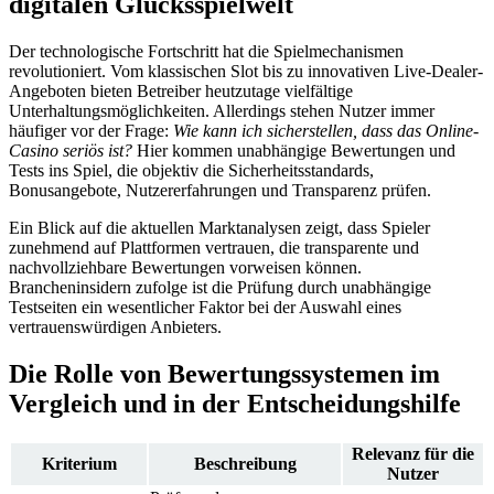
digitalen Glücksspielwelt
Der technologische Fortschritt hat die Spielmechanismen
revolutioniert. Vom klassischen Slot bis zu innovativen Live-Dealer-
Angeboten bieten Betreiber heutzutage vielfältige
Unterhaltungsmöglichkeiten. Allerdings stehen Nutzer immer
häufiger vor der Frage:
Wie kann ich sicherstellen, dass das Online-
Casino seriös ist?
Hier kommen unabhängige Bewertungen und
Tests ins Spiel, die objektiv die Sicherheitsstandards,
Bonusangebote, Nutzererfahrungen und Transparenz prüfen.
Ein Blick auf die aktuellen Marktanalysen zeigt, dass Spieler
zunehmend auf Plattformen vertrauen, die transparente und
nachvollziehbare Bewertungen vorweisen können.
Brancheninsidern zufolge ist die Prüfung durch unabhängige
Testseiten ein wesentlicher Faktor bei der Auswahl eines
vertrauenswürdigen Anbieters.
Die Rolle von Bewertungssystemen im
Vergleich und in der Entscheidungshilfe
Relevanz für die
Kriterium
Beschreibung
Nutzer