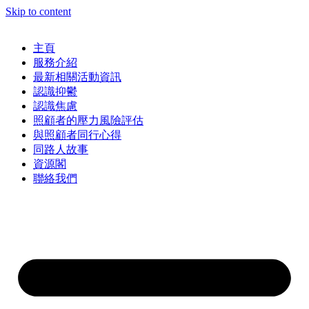
Skip to content
主頁
服務介紹
最新相關活動資訊
認識抑鬱
認識焦慮
照顧者的壓力風險評估
與照顧者同行心得
同路人故事
資源閣
聯絡我們