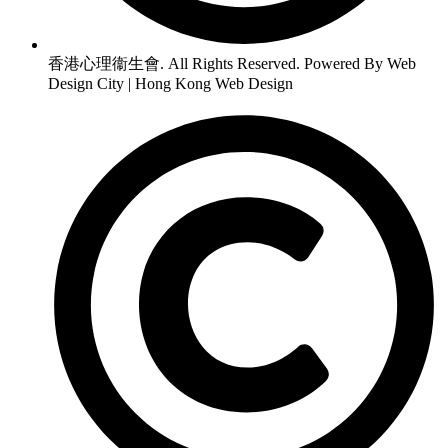
香港心理衞生會. All Rights Reserved. Powered By Web
Design City | Hong Kong Web Design