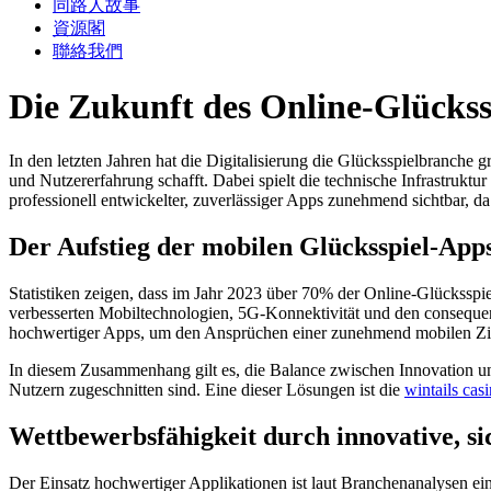
同路人故事
資源閣
聯絡我們
Die Zukunft des Online-Glückssp
In den letzten Jahren hat die Digitalisierung die Glücksspielbranch
und Nutzererfahrung schafft. Dabei spielt die technische Infrastruktu
professionell entwickelter, zuverlässiger Apps zunehmend sichtbar, da
Der Aufstieg der mobilen Glücksspiel-App
Statistiken zeigen, dass im Jahr 2023 über 70% der Online-Glücksspi
verbesserten Mobiltechnologien, 5G-Konnektivität und den consequen
hochwertiger Apps, um den Ansprüchen einer zunehmend mobilen Zi
In diesem Zusammenhang gilt es, die Balance zwischen Innovation und
Nutzern zugeschnitten sind. Eine dieser Lösungen ist die
wintails cas
Wettbewerbsfähigkeit durch innovative, s
Der Einsatz hochwertiger Applikationen ist laut Branchenanalysen ein