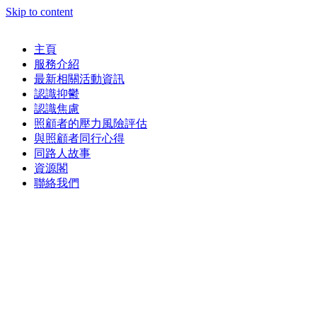
Skip to content
主頁
服務介紹
最新相關活動資訊
認識抑鬱
認識焦慮
照顧者的壓力風險評估
與照顧者同行心得
同路人故事
資源閣
聯絡我們