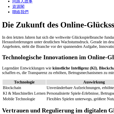
同路人故事
資源閣
聯絡我們
Die Zukunft des Online-Glückss
In den letzten Jahren hat sich die weltweite Glücksspielbranche fun
Herausforderungen unter deutlichen Wachstumsdruck. Gerade im deut
Angeboten, steht die Branche vor der spannenden Aufgabe, Innovatio
Technologische Innovationen im Online-Gl
Legendäre Entwicklungen wie
künstliche Intelligenz (KI)
,
Blockcha
schaffen es, die Transparenz zu erhöhen, Betrugsmechanismen zu mini
Technologie
Auswirkung
Blockchain
Unveränderbare Aufzeichnungen, erhöhte 
KI & Maschinelles Lernen
Personalisierte Spiele-Erlebnisse, Betrug
Mobile Technologie
Flexibles Spielen unterwegs, größere Nut
Vertrauen und Regulierung im digitalen G