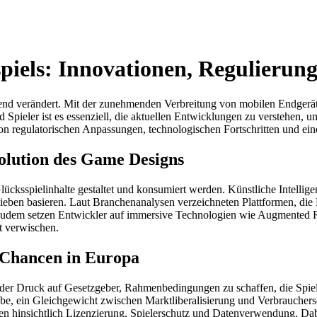
piels: Innovationen, Regulierun
egend verändert. Mit der zunehmenden Verbreitung von mobilen Endgerät
d Spieler ist es essenziell, die aktuellen Entwicklungen zu verstehen
n regulatorischen Anpassungen, technologischen Fortschritten und ei
volution des Game Designs
Glücksspielinhalte gestaltet und konsumiert werden. Künstliche Intellig
lieben basieren. Laut Branchenanalysen verzeichneten Plattformen, die K
udem setzen Entwickler auf immersive Technologien wie Augmented Rea
t verwischen.
 Chancen in Europa
 der Druck auf Gesetzgeber, Rahmenbedingungen zu schaffen, die Spiel
e, ein Gleichgewicht zwischen Marktliberalisierung und Verbrauchers
en hinsichtlich Lizenzierung, Spielerschutz und Datenverwendung. Da