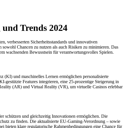
g und Trends 2024
en, verbesserten Sicherheitsstandards und innovativen
, um sowohl Chancen zu nutzen als auch Risiken zu minimieren. Das
nem wachsenden Bewusstsein für verantwortungsvolles Spielen.
enz (KI) und maschinelles Lernen ermöglichen personalisierte
I-gestützte Features integrieren, eine 25-prozentige Steigerung in
lity (AR) und Virtual Reality (VR), um virtuelle Casinos erlebbar
er schützen und gleichzeitig Innovationen ermöglichen. Die
chutz zu finden. Die aktualisierte EU-Gaming-Verordnung – sowie
bei bieten klare regulatorische Rahmenbedingungen eine Chance für