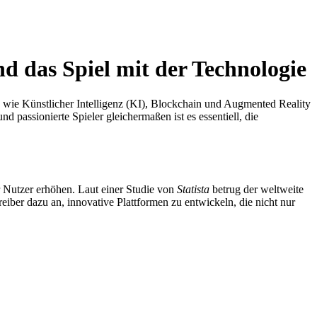
nd das Spiel mit der Technologie
n wie Künstlicher Intelligenz (KI), Blockchain und Augmented Reality
 passionierte Spieler gleichermaßen ist es essentiell, die
 Nutzer erhöhen. Laut einer Studie von
Statista
betrug der weltweite
eiber dazu an, innovative Plattformen zu entwickeln, die nicht nur