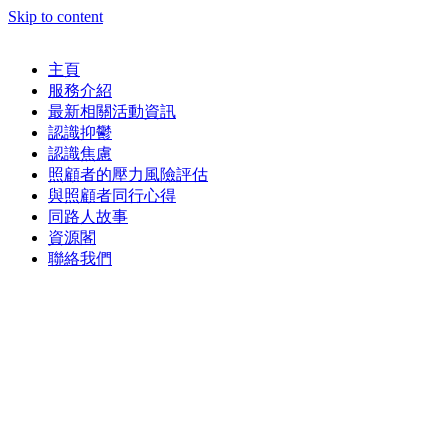
Skip to content
主頁
服務介紹
最新相關活動資訊
認識抑鬱
認識焦慮
照顧者的壓力風險評估
與照顧者同行心得
同路人故事
資源閣
聯絡我們