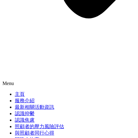
Menu
主頁
服務介紹
最新相關活動資訊
認識抑鬱
認識焦慮
照顧者的壓力風險評估
與照顧者同行心得