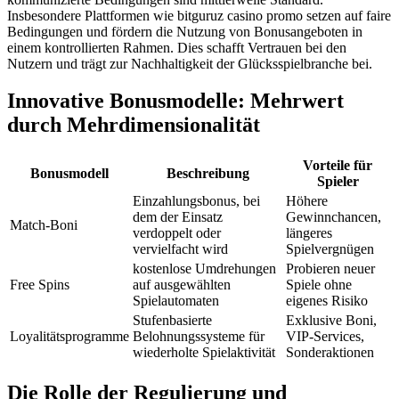
Insbesondere Plattformen wie bitguruz casino promo setzen auf faire
Bedingungen und fördern die Nutzung von Bonusangeboten in
einem kontrollierten Rahmen. Dies schafft Vertrauen bei den
Nutzern und trägt zur Nachhaltigkeit der Glücksspielbranche bei.
Innovative Bonusmodelle: Mehrwert
durch Mehrdimensionalität
Vorteile für
Bonusmodell
Beschreibung
Spieler
Einzahlungsbonus, bei
Höhere
dem der Einsatz
Gewinnchancen,
Match-Boni
verdoppelt oder
längeres
vervielfacht wird
Spielvergnügen
kostenlose Umdrehungen
Probieren neuer
Free Spins
auf ausgewählten
Spiele ohne
Spielautomaten
eigenes Risiko
Stufenbasierte
Exklusive Boni,
Loyalitätsprogramme
Belohnungssysteme für
VIP-Services,
wiederholte Spielaktivität
Sonderaktionen
Die Rolle der Regulierung und