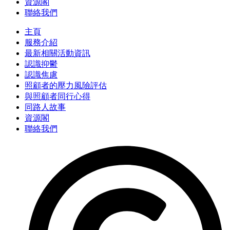
資源閣
聯絡我們
主頁
服務介紹
最新相關活動資訊
認識抑鬱
認識焦慮
照顧者的壓力風險評估
與照顧者同行心得
同路人故事
資源閣
聯絡我們