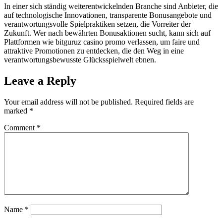
In einer sich ständig weiterentwickelnden Branche sind Anbieter, die
auf technologische Innovationen, transparente Bonusangebote und
verantwortungsvolle Spielpraktiken setzen, die Vorreiter der
Zukunft. Wer nach bewährten Bonusaktionen sucht, kann sich auf
Plattformen wie bitguruz casino promo verlassen, um faire und
attraktive Promotionen zu entdecken, die den Weg in eine
verantwortungsbewusste Glücksspielwelt ebnen.
Leave a Reply
Your email address will not be published.
Required fields are
marked
*
Comment
*
Name
*