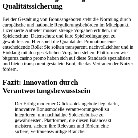
Qualitätssicherung
Bei der Gestaltung von Bonusangeboten steht die Normung durch
europäische und nationale Regulierungsbehörden im Mittelpunkt.
Lizenzierte Anbieter müssen strenge Vorgaben erfüllen, um
Spielerschutz, Datenschutz und faire Spielbedingungen zu
gewährleisten. Hier spielt die Qualität der Promotions eine
entscheidende Rolle: Sie sollten transparent, nachvollziehbar und in
Einklang mit den gesetzlichen Vorgaben stehen. Plattformen wie
bitguruz casino promo haben sich auf diese Standards spezialisiert
und bieten transparent gestaltete Boni, die das Vertrauen der Nutzer
fördern.
Fazit: Innovation durch
Verantwortungsbewusstsein
Der Erfolg moderner Glücksspielangebote liegt darin,
innovative Bonusmodelle verantwortungsvoll zu
integrieren, um nachhaltige Spielerlebnisse zu
gewährleisten. Plattformen, die diesen Balanceakt
meistern, sichern ihre Relevanz und fördern eine
sichere, vertrauenswürdige Branche.