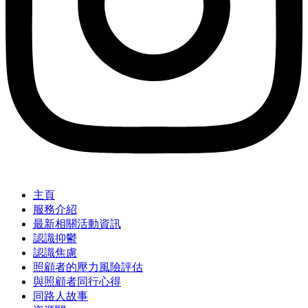
主頁
服務介紹
最新相關活動資訊
認識抑鬱
認識焦慮
照顧者的壓力風險評估
與照顧者同行心得
同路人故事