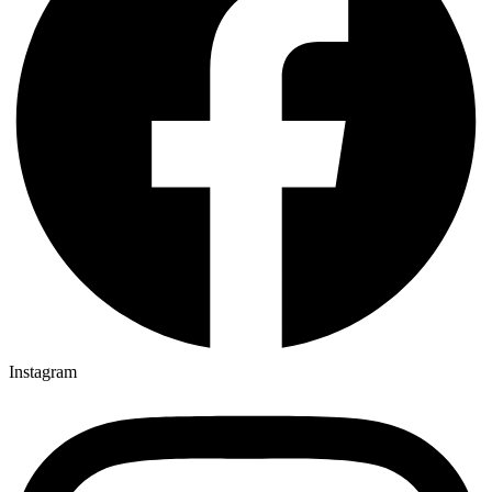
Instagram