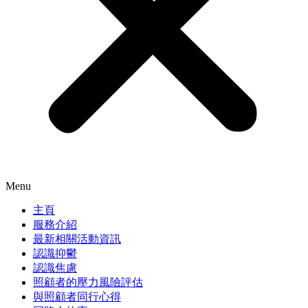
Menu
主頁
服務介紹
最新相關活動資訊
認識抑鬱
認識焦慮
照顧者的壓力風險評估
與照顧者同行心得