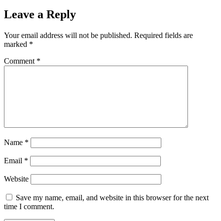
Leave a Reply
Your email address will not be published.
Required fields are
marked
*
Comment
*
Name
*
Email
*
Website
Save my name, email, and website in this browser for the next
time I comment.