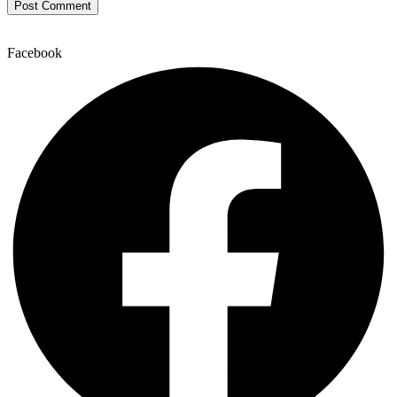
Facebook