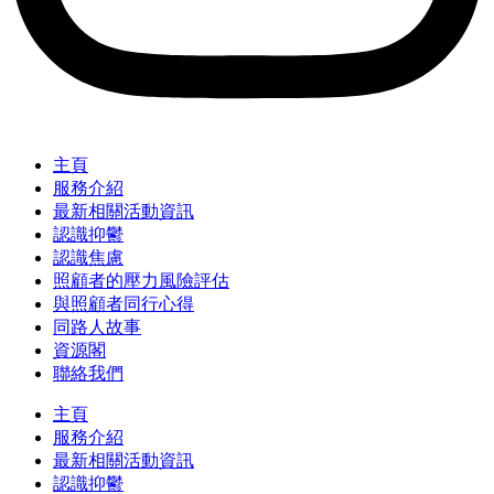
主頁
服務介紹
最新相關活動資訊
認識抑鬱
認識焦慮
照顧者的壓力風險評估
與照顧者同行心得
同路人故事
資源閣
聯絡我們
主頁
服務介紹
最新相關活動資訊
認識抑鬱