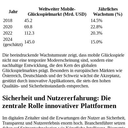
Weltweiter Mobile-
Jährliches
Jahr
Glücksspielmarkt (Mrd. USD)
Wachstum (%)
2018
45.2
14.5%
2020
69.8
22.8%
2022
112.3
20.3%
2024
145.0
15.0%
(geschätzt)
Die beeindruckende Wachstumsrate zeigt, dass mobile Glücksspiele
nicht nur eine temporäre Modeerscheinung sind, sondern eine
nachhaltige Entwicklung, die den Kern des globalen
Glücksspielmarktes prägt. Besonders in europäischen Märkten wie
Österreich, Deutschlands und der Schweiz wächst die Akzeptanz,
gestützt durch innovative Applikationen, die stets den hohen
Qualitäts- und Sicherheitsstandards entsprechen.
Sicherheit und Nutzererfahrung: Die
zentrale Rolle innovativer Plattformen
Im digitalen Zeitalter sind die Erwartungen der Nutzer an Sicherheit,
Transparenz und Nutzererlebnis enorm hoch. Branchenführer setzen